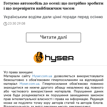
Готуємо автомобіль до осені: що потрібно зробити
і що перевірити найближчим часом
Українським водіям дали цінні поради перед осінню
23:30 29.08
Читати далі
Усі права захищені.
Матеріали сайту
Hyser.com.ua
дозволяється використовувати
безкоштовно з обов'язковим гіперпосиланням на відповідний
матеріал
Hyser.com.ua
. Гіперпосилання обов'язково повинно
знаходитися не нижче другого абзацу незалежно від повного
або часткового використання матеріалів. Порушення даних
умов буде розцінюватися як порушення захищаемих законом
прав інтелектуальної власності і права на інформацію. Редакція
може не поділяти точку зору авторів статей та авторів блогів.
Відповідальність за зміст реклами несуть рекламодавці.