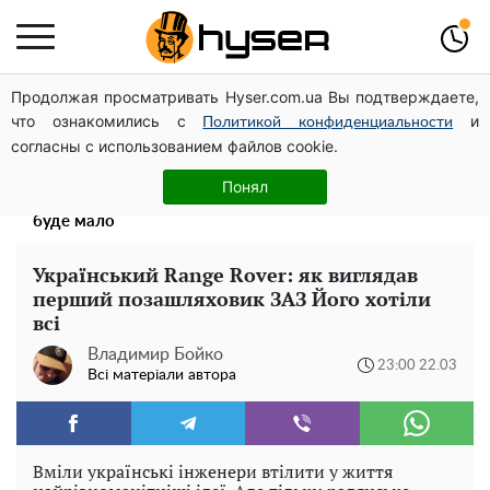
Продолжая просматривать Hyser.com.ua Вы подтверждаете,
Таку смакоту ви відкриватимете банку за банкою:
что ознакомились с
и
рецепт помідорів дольками з цибулею та олією на
Политикой конфиденциальности
согласны с использованием файлов cookie.
зиму
Весь секрет в одній таблетці аспірину: рецепт хрумкої
Понял
та соковитої капусти на зиму. Навіть п'яти банок вам
буде мало
Український Range Rover: як виглядав
перший позашляховик ЗАЗ Його хотіли
всі
Владимир Бойко
23:00 22.03
Всі матеріали автора
Вміли українські інженери втілити у життя