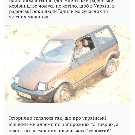
найрізноманітніші ідеї. Але тільки радянське
керівництво чомусь не хотіло, щоб в Україні в
радянські роки люди їздили на сучасних та
якісних машинах.
Історично склалося так, що про українські
машини ми знаємо по Запорожцях та Тавріях, а
також по їх смішних прізвиськах: "горбатий",