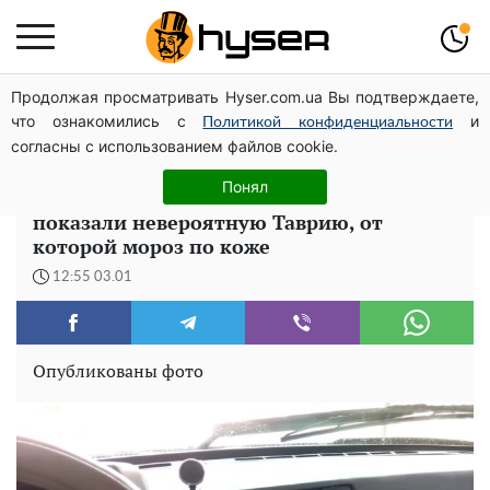
Продолжая просматривать Hyser.com.ua Вы подтверждаете,
Дрони із націнкою: Олександр Конотопський вивів
что ознакомились с
и
мільйони оборонного бюджету через фіктивну фірму в
Политикой конфиденциальности
согласны с использованием файлов cookie.
Естонії
Понял
Малышка, холодная как ледышка: в сети
показали невероятную Таврию, от
которой мороз по коже
12:55 03.01
Опубликованы фото