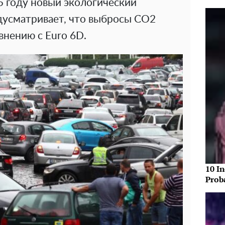
25 году новый экологический
едусматривает, что выбросы СО2
внению с Euro 6D.
10 In
Prob