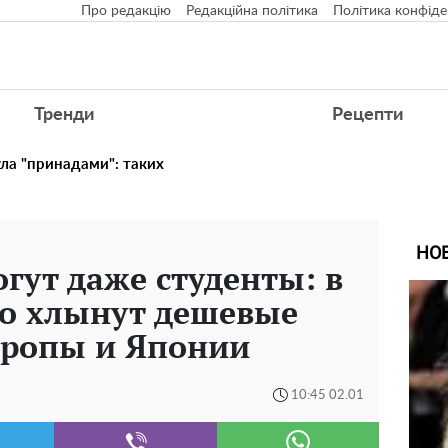
Про редакцію
Редакційна політика
Політика конфіде
Тренди
Рецепти
ула "принадами": таких
НО
огут даже студенты: в
во хлынут дешевые
вропы и Японии
10:45 02.01