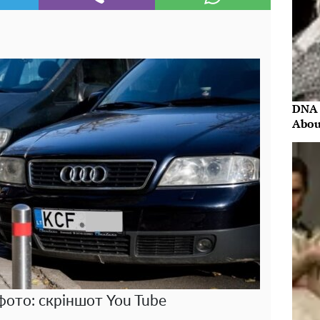
DNA 
Abou
фото: скріншот You Tube