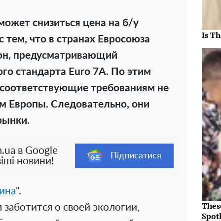
может снизиться цена на б/у
Is Th
с тем, что в странах Евросоюза
кон, предусматривающий
го стандарта Euro 7А. По этим
есоответствующие требованиям не
ам Европы. Следовательно, они
рынки.
.ua в Google
Підписатися
іші новини!
ина
".
Thes
 заботится о своей экологии,
Spotl