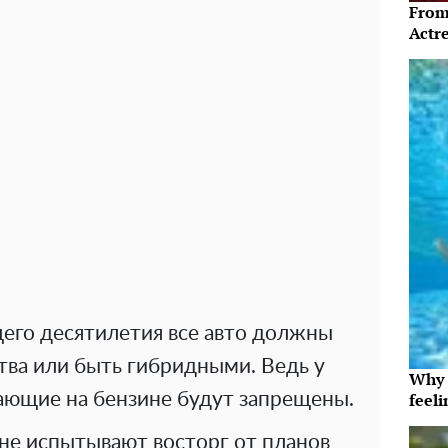
From
Actre
его десятилетия все авто должны
тва или быть гибридными. Ведь у
Why t
ающие на бензине будут запрещены.
feeli
не испытывают восторг от планов