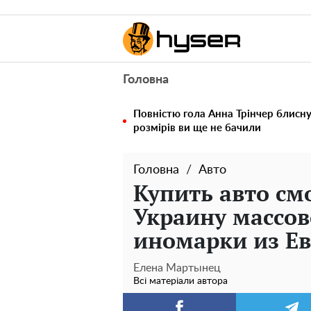
Головна
Повністю гола Анна Трінчер блисн
розмірів ви ще не бачили
Головна
Авто
Купить авто см
Украину массо
иномарки из Е
Елена Мартынец
Всі матеріали автора