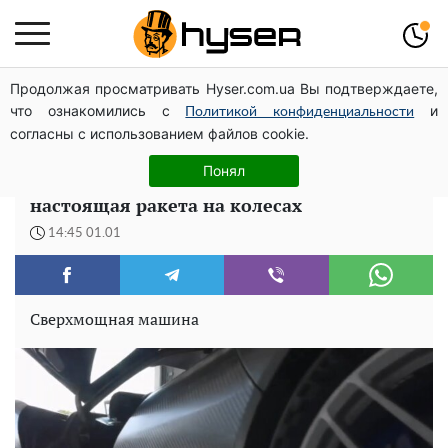
Продолжая просматривать Hyser.com.ua Вы подтверждаете,
Гола Олена Тополя у цікавих позах змусила відвисати
что ознакомились с
и
щелепи: злив відео – було лише початком
Политикой конфиденциальности
согласны с использованием файлов cookie.
В сети показали, как выглядит самый
Понял
мощный и быстрый гиперкар Aspark Owl:
настоящая ракета на колесах
14:45 01.01
Сверхмощная машина