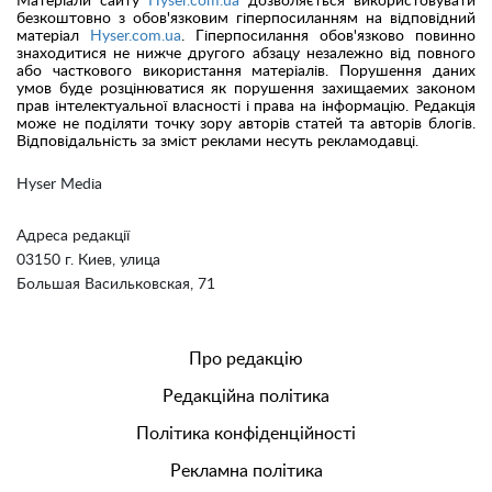
Матеріали сайту
Hyser.com.ua
дозволяється використовувати
безкоштовно з обов'язковим гіперпосиланням на відповідний
матеріал
Hyser.com.ua
. Гіперпосилання обов'язково повинно
знаходитися не нижче другого абзацу незалежно від повного
або часткового використання матеріалів. Порушення даних
умов буде розцінюватися як порушення захищаемих законом
прав інтелектуальної власності і права на інформацію. Редакція
може не поділяти точку зору авторів статей та авторів блогів.
Відповідальність за зміст реклами несуть рекламодавці.
Hyser Media
Адреса редакції
03150 г. Киев, улица
Большая Васильковская, 71
Про редакцію
Редакційна політика
Політика конфіденційності
Рекламна політика