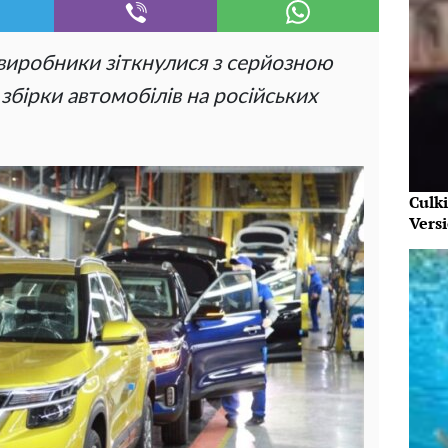
овиробники зіткнулися з серйозною
ірки автомобілів на російських
Culk
Vers