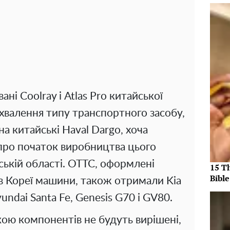
ані Coolray і Atlas Pro китайської
-схвалення типу транспортного засобу,
на китайські Haval Dargo, хоча
про початок виробництва цього
ьській області. ОТТС, оформлені
15 T
Bible
 в Кореї машини, також отримали Kia
Hyundai Santa Fe, Genesis G70 і GV80.
ою компонентів не будуть вирішені,