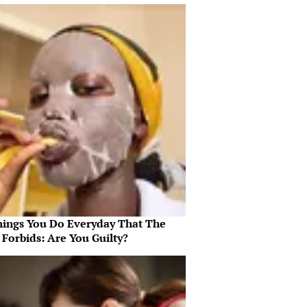
hings You Do Everyday That The
 Forbids: Are You Guilty?