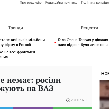
Про редакцію
Редакційна політика
Політика конфіде
Тренди
Рецепти
отопський вивів мільйони
Гола Олена Тополя у цікавих
у фірму в Естонії
злив відео – було лише поч
ко не все: фронтмен
упним
НО
е немає: росіян
джують на ВАЗ
23:00 16.05