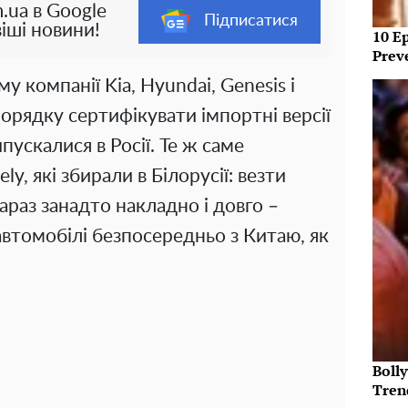
.ua в Google
Підписатися
іші новини!
10 E
Prev
компанії Kia, Hyundai, Genesis і
орядку сертифікувати імпортні версії
пускалися в Росії. Те ж саме
ly, які збирали в Білорусії: везти
аз занадто накладно і довго –
автомобілі безпосередньо з Китаю, як
Bolly
Tren