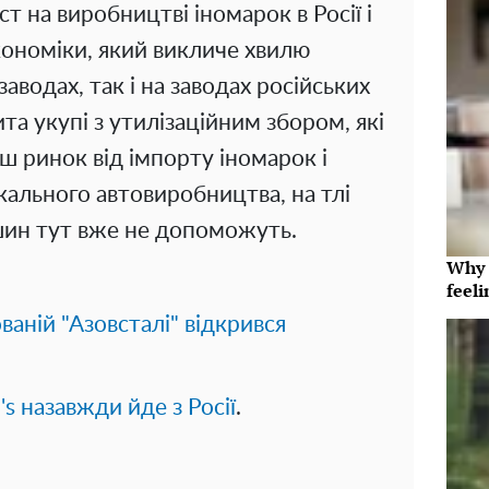
т на виробництві іномарок в Росії і
кономіки, який викличе хвилю
заводах, так і на заводах російських
ита укупі з утилізаційним збором, які
ш ринок від імпорту іномарок і
ального автовиробництва, на тлі
ашин тут вже не допоможуть.
Why t
feeli
ваній "Азовсталі" відкрився
's назавжди йде з Росії
.