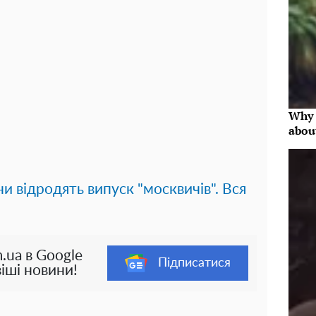
Why 
abou
и відродять випуск "москвичів". Вся
.ua в Google
Підписатися
іші новини!