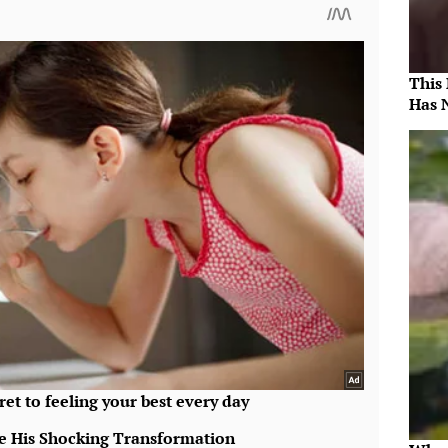
This
Has 