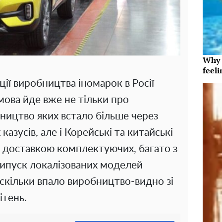
Why t
feeli
ції виробництва іномарок в Росії
мова йде вже не тільки про
бництво яких встало більше через
казусів, але і Корейські та китайські
 доставкою комплектуючих, багато з
випуск локалізованих моделей
аскільки впало виробництво-видно зі
ітень.