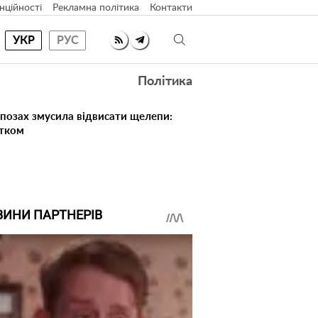
нційності
Рекламна політика
Контакти
УКР
РУС
Політика
 позах змусила відвисати щелепи:
атком
ВИНИ ПАРТНЕРІВ