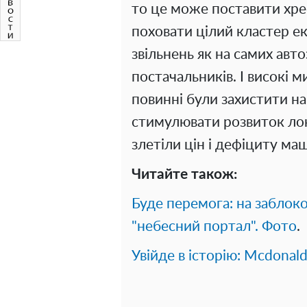
то це може поставити хрес
поховати цілий кластер е
звільнень як на самих авто
постачальників. І високі м
повинні були захистити на
стимулювати розвиток лок
злетіли цін і дефіциту м
Читайте також:
Буде перемога: на заблоко
"небесний портал". Фото
.
Увійде в історію: Mcdonald