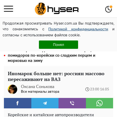
Продолжая просматривать Hyser.com.ua Вы подтверждаете,
На Подоле обсудили развитие реабилитации и
что ознакомились с
и
рекреации
Политикой конфиденциальности
согласны с использованием файлов cookie.
Полностью голая Анна Тринчер блеснула
"прелестями": таких размеров вы еще не видели
Понял
Такой закуски всегда оказывается мало: рецепт
помидоров по-корейски со сладким перцем и
морковью на зиму
Иномарок больше нет: россиян массово
пересаживают на ВАЗ
Оксана Сонькова
23:00 16.05
Все материалы автора
Корейские и китайские автопроизводители