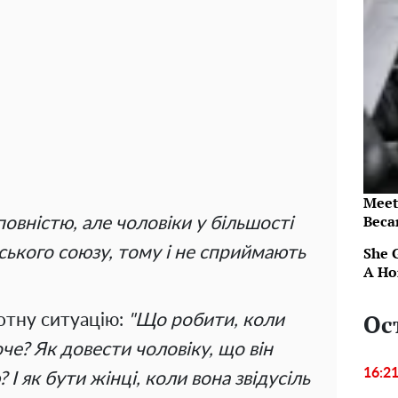
Meet
Beca
повністю, але чоловіки у більшості
ського союзу, тому і не сприймають
She 
A Ho
Ос
отну ситуацію:
"Що робити, коли
оче? Як довести чоловіку, що він
16:2
І як бути жінці, коли вона звідусіль