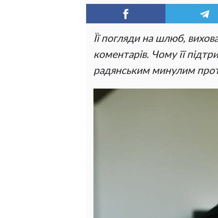
Її погляди на шлюб, вихо
коментарів. Чому її підтр
радянським минулим про