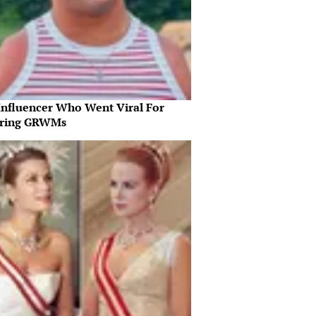
Influencer Who Went Viral For
iring GRWMs