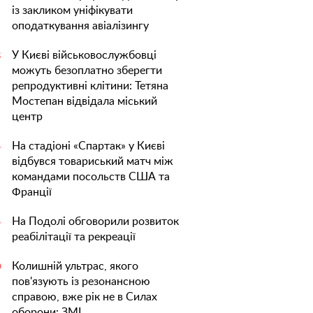
із закликом уніфікувати
оподаткування авіалізингу
У Києві військовослужбовці
3
можуть безоплатно зберегти
репродуктивні клітини: Тетяна
Мостепан відвідала міський
центр
На стадіоні «Спартак» у Києві
5
відбувся товариський матч між
командами посольств США та
Франції
На Подолі обговорили розвиток
5
реабілітації та рекреації
Колишній ультрас, якого
0
пов'язують із резонансною
справою, вже рік не в Силах
оборони: ЗМІ