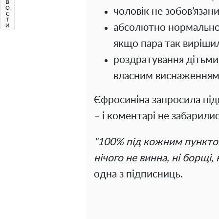
чоловік не зобов’яза
абсолютно нормально,
якщо пара так виріши
роздратування дітьми
власним виснаженням
Єфросиніна запросила під
– і коментарі не забарилис
"100% під кожним пунктом,
нічого не винна, ні борщі,
одна з підписниць.