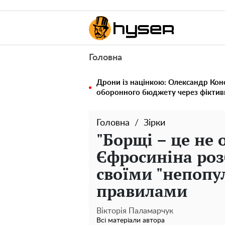
Головна
Дрони із націнкою: Олександр Кон
оборонного бюджету через фіктивн
Головна
Зірки
"Борщі – це не 
Єфросиніна роз
своїми "непоп
правилами
Вікторія Паламарчук
Всі матеріали автора