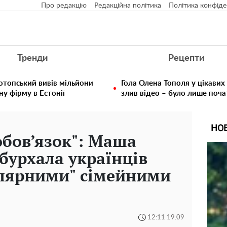
Про редакцію
Редакційна політика
Політика конфіде
Тренди
Рецепти
отопський вивів мільйони
Гола Олена Тополя у цікавих
у фірму в Естонії
злив відео – було лише поч
НО
обов’язок": Маша
бурхала українців
улярними" сімейними
12:11 19.09