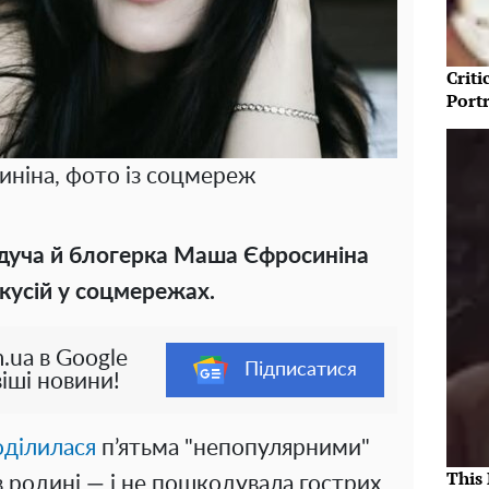
Crit
Port
ніна, фото із соцмереж
едуча й блогерка Маша Єфросиніна
кусій у соцмережах.
.ua в Google
Підписатися
іші новини!
оділилася
п’ятьма "непопулярними"
This
в родині — і не пошкодувала гострих