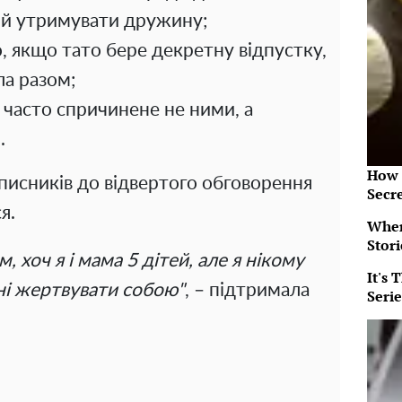
ний утримувати дружину;
 якщо тато бере декретну відпустку,
ла разом;
 часто спричинене не ними, а
.
How 
писників до відвертого обговорення
Secr
я.
When
Stor
 хоч я і мама 5 дітей, але я нікому
It's
 ні жертвувати собою"
, – підтримала
Serie