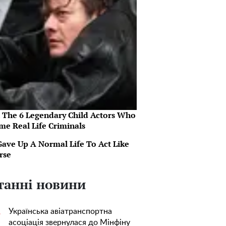
 The 6 Legendary Child Actors Who
me Real Life Criminals
Gave Up A Normal Life To Act Like
rse
танні новини
Українська авіатранспортна
1
асоціація звернулася до Мінфіну