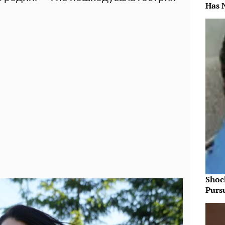
Has 
Shoc
Purs