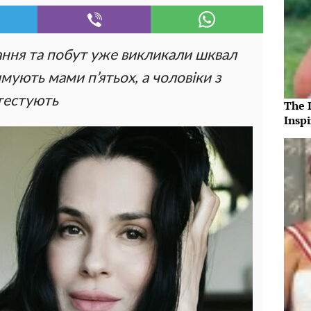
вання та побут уже викликали шквал
имують мами п’ятьох, а чоловіки з
тестують
The 
Insp