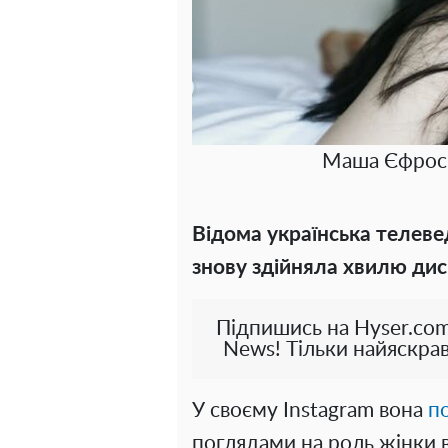
Маша Єфроси
Відома українська телев
знову здійняла хвилю дис
Підпишись на Hyser.com
News! Тільки найяскрав
У своєму Instagram вона
п
поглядами на роль жінки 