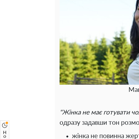
Ма
"Жінка не має готувати чо
одразу задавши тон розмов
жінка не повинна жер