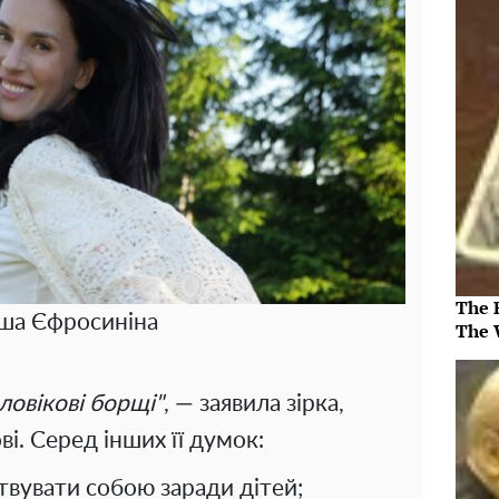
The 
ша Єфросиніна
The 
ловікові борщі"
, — заявила зірка,
і. Серед інших її думок:
твувати собою заради дітей;