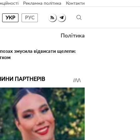
нційності
Рекламна політика
Контакти
УКР
РУС
Політика
 позах змусила відвисати щелепи:
атком
ВИНИ ПАРТНЕРІВ