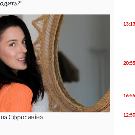
ходить?"
13:1
20:5
16:5
12:5
ша Єфросиніна