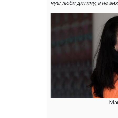
чує: люби дитину, а не ви
Ма