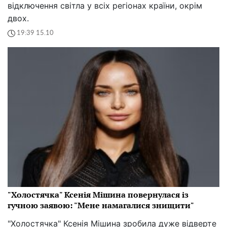
відключення світла у всіх регіонах країни, окрім
двох.
19:39 15.10
"Холостячка" Ксенія Мішина повернулася із
гучною заявою: "Мене намагалися знищити"
"Холостячка" Ксенія Мішина зробила дуже відверте