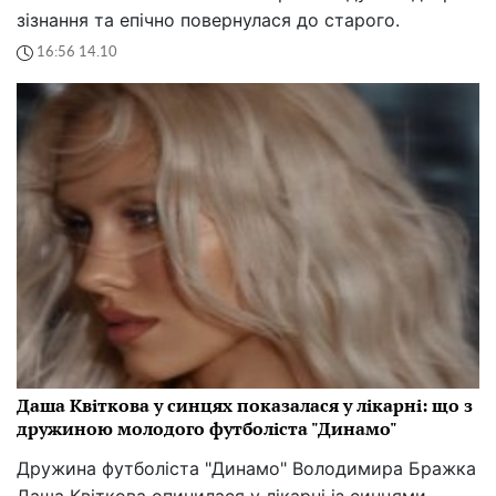
зізнання та епічно повернулася до старого.
16:56 14.10
Даша Квіткова у синцях показалася у лікарні: що з
дружиною молодого футболіста "Динамо"
Дружина футболіста "Динамо" Володимира Бражка
Даша Квіткова опинилася у лікарні із синцями.