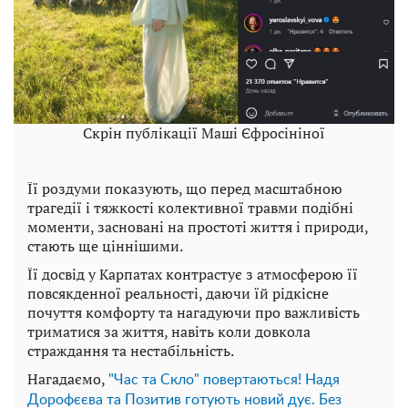
Скрін публікації Маші Єфросініної
Її роздуми показують, що перед масштабною
трагедії і тяжкості колективної травми подібні
моменти, засновані на простоті життя і природи,
стають ще ціннішими.
Її досвід у Карпатах контрастує з атмосферою її
повсякденної реальності, даючи їй рідкісне
почуття комфорту та нагадуючи про важливість
триматися за життя, навіть коли довкола
страждання та нестабільність.
Нагадаємо,
"Час та Скло" повертаються! Надя
Дорофєєва та Позитив готують новий дує. Без