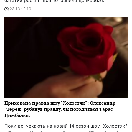
багатих росіян і все потрапило до мережі.
23:13 15.10
Прихована правда шоу "Холостяк": Олександр
"Терен" рубанув правду, чи погодиться Тарас
Цимбалюк
Поки всі чекають на новий 14 сезон шоу "Холостяк"