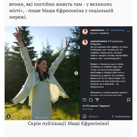
втоми, які постійно живуть там - у великому
місті», - пише Маша Єфросиніна у соціальній
мережі.
Скрін публікації Маші Єфросініної