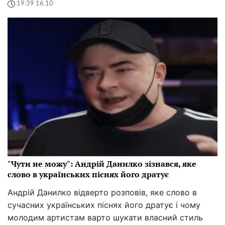
19:39 16.10
"Чути не можу": Андрій Данилко зізнався, яке
слово в українських піснях його дратує
Андрій Данилко відверто розповів, яке слово в
сучасних українських піснях його дратує і чому
молодим артистам варто шукати власний стиль