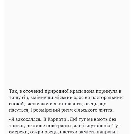
Так, в оточенні природної краси вона поринула в
тишу гір, змінивши міський хаос на пасторальний
спокій, включаючи ялинові ліси, овець, що
пасуться, і розмірений ритм сільського життя.
«Я закохалася.. В Карпати.. Дні тут минають без
тривог, не лише повітряних, але і внутрішніх. Тут
смереки, отари овець, пастухи замість напруги і