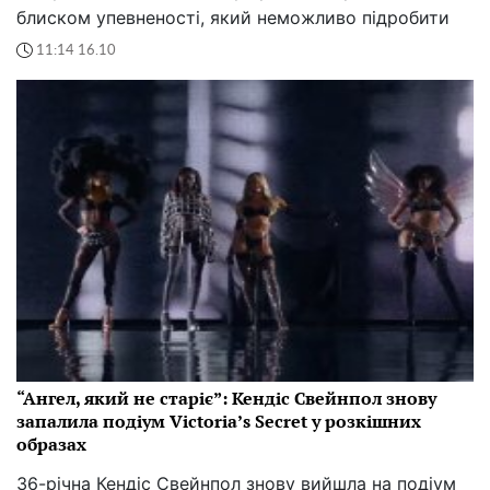
блиском упевненості, який неможливо підробити
11:14 16.10
“Ангел, який не старіє”: Кендіс Свейнпол знову
запалила подіум Victoria’s Secret у розкішних
образах
36-річна Кендіс Свейнпол знову вийшла на подіум