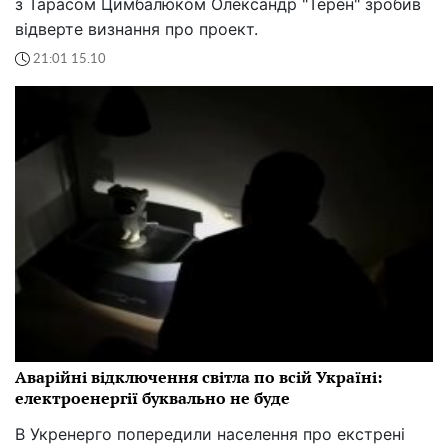
з Тарасом Цимбалюком Олександр "Терен" зробив
відверте визнання про проект.
21:01 15.10
Аварійні відключення світла по всій Україні:
електроенергії буквально не буде
В Укренерго попередили населення про екстрені