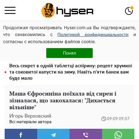
Продолжая просматривать Hyser.com.ua Вы подтверждаете,
Дрони із націнкою: Олександр Конотопський вивів
что ознакомились с
и
мільйони оборонного бюджету через фіктивну фірму в
Политикой конфиденциальности
согласны с использованием файлов cookie.
Естонії
Гола Олена Тополя у цікавих позах змусила відвисати
Понял
щелепи: злив відео – було лише початком
Весь секрет в одній таблетці аспірину: рецепт хрумкої
та соковитої капусти на зиму. Навіть п'яти банок вам
буде мало
Маша Єфросиніна поїхала від сирен і
зізналася, що закохалася: "Дихається
вільніше"
Игорь Верховский
09:09 09.07
Всі матеріали автора