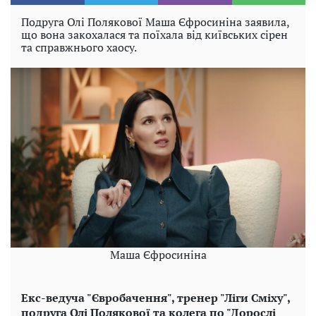
Подруга Олі Полякової Маша Єфросиніна заявила,
що вона закохалася та поїхала від київських сірен
та справжнього хаосу.
Маша Єфросиніна
Екс-ведуча "Євробачення", тренер "Ліги Сміху",
подруга Олі Полякової та колега по "Дорослі