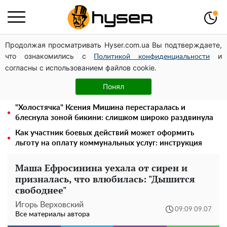
Продолжая просматривать Hyser.com.ua Вы подтверждаете,
Украинская авиатранспортная ассоциация обратилась
что ознакомились с
и
в Минфин с призывом унифицировать
Политикой конфиденциальности
согласны с использованием файлов cookie.
налогообложение авиализинга
Полностью голая Анна Тринчер блеснула
Понял
"прелестями": таких размеров вы еще не видели
"Холостячка" Ксения Мишина перестаралась и
блеснула зоной бикини: слишком широко раздвинула
Как участник боевых действий может оформить
льготу на оплату коммунальных услуг: инструкция
Маша Ефросинина уехала от сирен и
призналась, что влюбилась: "Дышится
свободнее"
Игорь Верховский
09:09 09.07
Все материалы автора