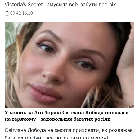
Victoria’s Secret і змусила всіх забути про вік
09:42 16.10
У кошик за Ані Лорак: Світлана Лобода попалася
на гарячому – задовольняє багатих росіян
Світлана Лобода не змогла приховати, як розважає
багатих росіян і все потрапило до мережі.