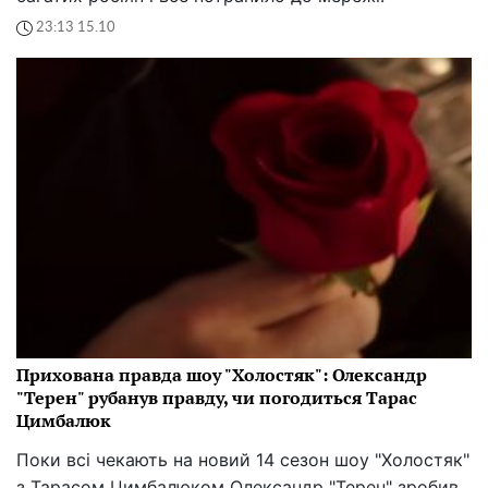
23:13 15.10
Прихована правда шоу "Холостяк": Олександр
"Терен" рубанув правду, чи погодиться Тарас
Цимбалюк
Поки всі чекають на новий 14 сезон шоу "Холостяк"
з Тарасом Цимбалюком Олександр "Терен" зробив