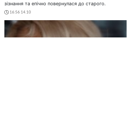
зізнання та епічно повернулася до старого.
16:56 14.10
Даша Квіткова у синцях показалася у лікарні: що з
дружиною молодого футболіста "Динамо"
Дружина футболіста "Динамо" Володимира Бражка
Даша Квіткова опинилася у лікарні із синцями.