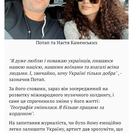
Потап та Настя Каменських
"Я дуже люблю і поважаю українців, пишаюся
нашою нацією, нашими воїнами та взагалі всіма
людьми. І, звичайно, хочу Україні тільки добра"
, -
зазначив Потап.
За його словами, зараз він зосереджений на
розвитку міжнародного музичного холдингу, і
саме це спричинило зміни у його житті:
"Географія змінилася. Я більше працюю за
кордоном".
На запитання журналіста, чи було йому емоційно
легко залишити Україну, артист дав зрозуміти, що