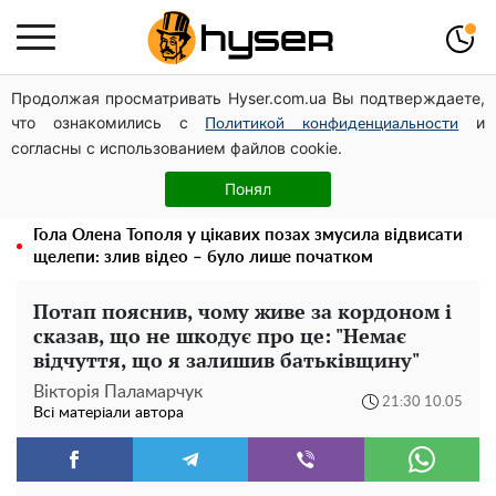
Продолжая просматривать Hyser.com.ua Вы подтверждаете,
Посол ОБСЄ вдруге відвідав місце російського удару
что ознакомились с
и
по житловому будинку на Подолі
Политикой конфиденциальности
согласны с использованием файлов cookie.
Дрони із націнкою: Олександр Конотопський вивів
мільйони оборонного бюджету через фіктивну фірму в
Понял
Естонії
Гола Олена Тополя у цікавих позах змусила відвисати
щелепи: злив відео – було лише початком
Потап пояснив, чому живе за кордоном і
сказав, що не шкодує про це: "Немає
відчуття, що я залишив батьківщину"
Вікторія Паламарчук
21:30 10.05
Всі матеріали автора