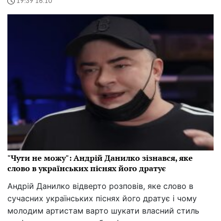
19:39 16.10
"Чути не можу": Андрій Данилко зізнався, яке
слово в українських піснях його дратує
Андрій Данилко відверто розповів, яке слово в
сучасних українських піснях його дратує і чому
молодим артистам варто шукати власний стиль