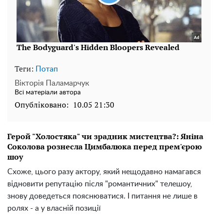
Теги:
Потап
Вікторія Паламарчук
Всі матеріали автора
Опубліковано:
10.05 21:30
Герой "Холостяка" чи зрадник мистецтва?: Яніна
Соколова рознесла Цимбалюка перед прем'єрою
шоу
Схоже, цього разу актору, який нещодавно намагався
відновити репутацію після "романтичних" телешоу,
знову доведеться пояснюватися. І питання не лише в
ролях - а у власній позиції