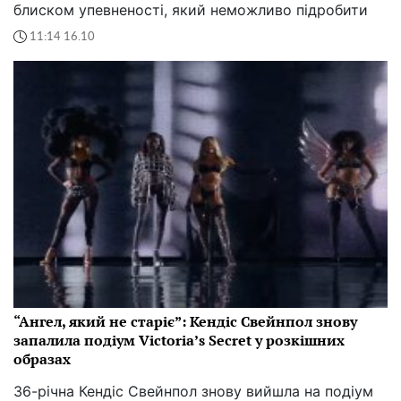
блиском упевненості, який неможливо підробити
11:14 16.10
“Ангел, який не старіє”: Кендіс Свейнпол знову
запалила подіум Victoria’s Secret у розкішних
образах
36-річна Кендіс Свейнпол знову вийшла на подіум