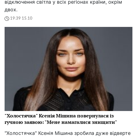
відключення світла у всіх регіонах країни, окрім
двох.
19:39 15.10
"Холостячка" Ксенія Мішина повернулася із
гучною заявою: "Мене намагалися знищити"
"Холостячка" Ксенія Мішина зробила дуже відверте