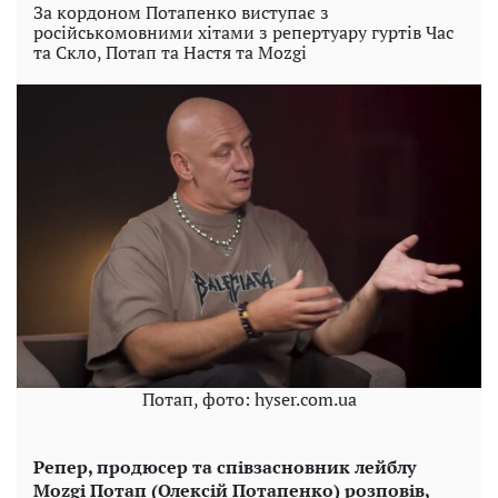
За кордоном Потапенко виступає з
російськомовними хітами з репертуару гуртів Час
та Скло, Потап та Настя та Mozgi
Потап, фото: hyser.com.ua
Репер, продюсер та співзасновник лейблу
Mozgi Потап (Олексій Потапенко) розповів,