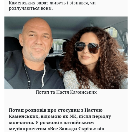
Каменських зараз живуть і зізнався, чи
розлучаються вони.
Потап та Настя Каменських
Потап розповів про стосунки з Настею
Каменських, відомою як
NK,
після періоду
мовчання. У розмові з латвійським
медіапроектом «Все Завжди Скрізь» він