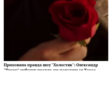
Прихована правда шоу "Холостяк": Олександр
"Терен" рубанув правду, чи погодиться Тарас
Цимбалюк
Поки всі чекають на новий 14 сезон шоу "Холостяк"
з Тарасом Цимбалюком Олександр "Терен" зробив
відверте визнання про проект.
21:01 15.10