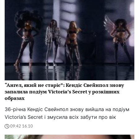
“Ангел, який не старіє”: Кендіс Свейнпол знову
запалила подіум Victoria’s Secret у розкішних
образах
36-річна Кендіс Свейнпол знову вийшла на подіум
Victoria’s Secret і змусила всіх забути про вік
09:42 16.10