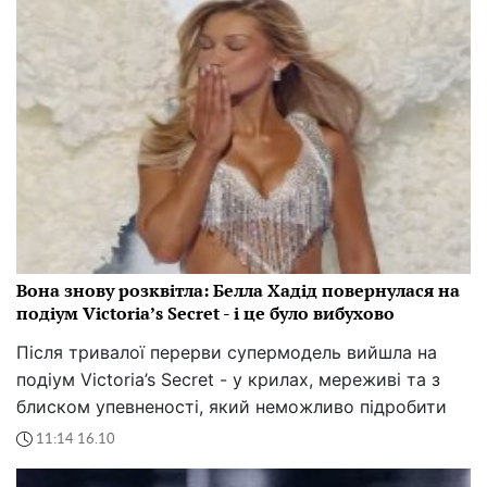
Вона знову розквітла: Белла Хадід повернулася на
подіум Victoria’s Secret - і це було вибухово
Після тривалої перерви супермодель вийшла на
подіум Victoria’s Secret - у крилах, мереживі та з
блиском упевненості, який неможливо підробити
11:14 16.10