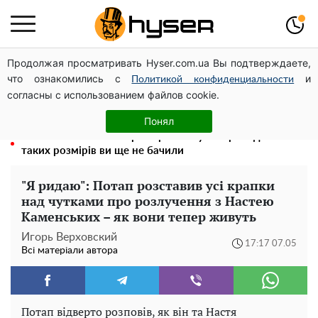
Продолжая просматривать Hyser.com.ua Вы подтверждаете,
Посол ОБСЄ вдруге відвідав місце російського удару
что ознакомились с
и
по житловому будинку на Подолі
Политикой конфиденциальности
согласны с использованием файлов cookie.
Гола Олена Тополя у цікавих позах змусила відвисати
щелепи: злив відео – було лише початком
Понял
Повністю гола Анна Трінчер блиснула "принадами":
таких розмірів ви ще не бачили
"Я ридаю": Потап розставив усі крапки
над чутками про розлучення з Настею
Каменських – як вони тепер живуть
Игорь Верховский
17:17 07.05
Всі матеріали автора
Потап відверто розповів, як він та Настя