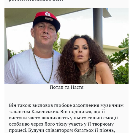
Потап та Настя
Він також висловив глибоке захоплення музичним
талантом Каменських. Він поділився, що її
виступи часто викликають у нього сильні емоції,
особливо через його тісну участь у її творчому
процесі. Будучи співавтором багатьох її пісень,