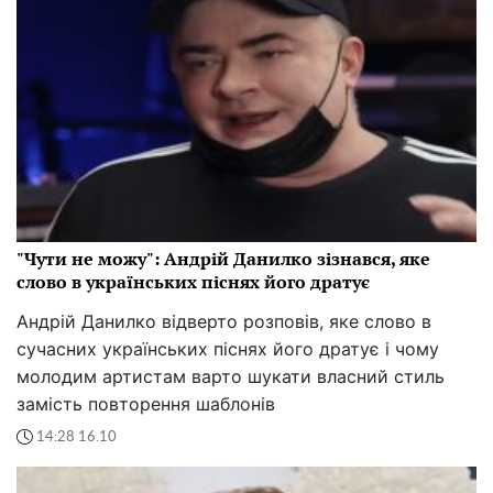
"Чути не можу": Андрій Данилко зізнався, яке
слово в українських піснях його дратує
Андрій Данилко відверто розповів, яке слово в
сучасних українських піснях його дратує і чому
молодим артистам варто шукати власний стиль
замість повторення шаблонів
14:28 16.10