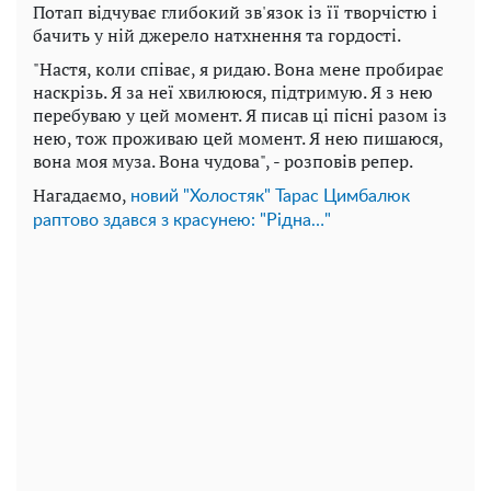
Потап відчуває глибокий зв'язок із її творчістю і
бачить у ній джерело натхнення та гордості.
"Настя, коли співає, я ридаю. Вона мене пробирає
наскрізь. Я за неї хвилююся, підтримую. Я з нею
перебуваю у цей момент. Я писав ці пісні разом із
нею, тож проживаю цей момент. Я нею пишаюся,
вона моя муза. Вона чудова", - розповів репер.
Нагадаємо,
новий "Холостяк" Тарас Цимбалюк
раптово здався з красунею: "Рідна…"