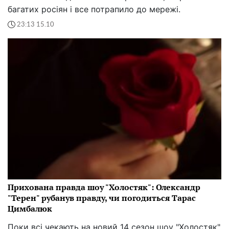
багатих росіян і все потрапило до мережі.
23:13 15.10
Прихована правда шоу "Холостяк": Олександр
"Терен" рубанув правду, чи погодиться Тарас
Цимбалюк
Поки всі чекають на новий 14 сезон шоу "Холостяк"