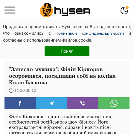
Продолжая просматривать Hyser.com.ua Вы подтверждаете,
Посол ОБСЄ вдруге відвідав місце російського удару
что ознакомились с
и
по житловому будинку на Подолі
Политикой конфиденциальности
согласны с использованием файлов cookie.
Таку смакоту ви відкриватимете банку за банкою:
рецепт помідорів дольками з цибулею та олією на
Понял
зиму
"Занесло мужика": Філіп Кіркоров
осоромився, посадивши собі на коліна
Колю Баскова
11:30 30.12
Філіп Кіркоров – один з найбільш епатажних
особистостей російського шоу-бізнесу. Його
екстравагантні вбрання, образи і навіть пісні
натякають глядачам на особливий смак співака,