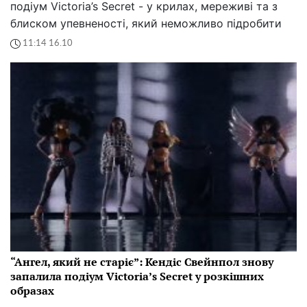
подіум Victoria’s Secret - у крилах, мереживі та з
блиском упевненості, який неможливо підробити
11:14 16.10
“Ангел, який не старіє”: Кендіс Свейнпол знову
запалила подіум Victoria’s Secret у розкішних
образах