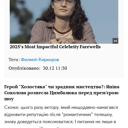
Теги:
Филипп Киркоров
Опубліковано:
30.12 11:30
Герой "Холостяка" чи зрадник мистецтва?: Яніна
Соколова рознесла Цимбалюка перед прем'єрою
шоу
Схоже, цього разу актору, який нещодавно намагався
відновити репутацію після "романтичних" телешоу,
знову доведеться пояснюватися. І питання не лише в