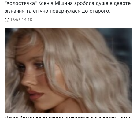
"Холостячка" Ксенія Мішина зробила дуже відверте
зізнання та епічно повернулася до старого.
16:56 14.10
Даша Квіткова у синцях показалася у лікарні: що з
дружиною молодого футболіста "Динамо"
Дружина футболіста "Динамо" Володимира Бражка