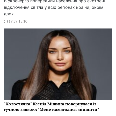
В Укренерго попередили населення про екстрені
відключення світла у всіх регіонах країни, окрім
двох.
19:39 15.10
"Холостячка" Ксенія Мішина повернулася із
гучною заявою: "Мене намагалися знищити"