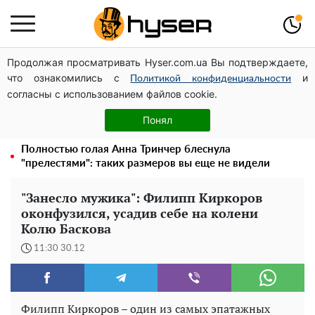
Продолжая просматривать Hyser.com.ua Вы подтверждаете,
Украинская авиатранспортная ассоциация обратилась
что ознакомились с
и
в Минфин с призывом унифицировать
Политикой конфиденциальности
согласны с использованием файлов cookie.
налогообложение авиализинга
Елена Тополя слив видео – это далеко не все:
Понял
фронтмен "Антитела" Тарас Тополя стал следующим
Полностью голая Анна Тринчер блеснула
"прелестями": таких размеров вы еще не видели
"Занесло мужика": Филипп Киркоров
оконфузился, усадив себе на колени
Колю Баскова
11:30 30.12
Филипп Киркоров – один из самых эпатажных