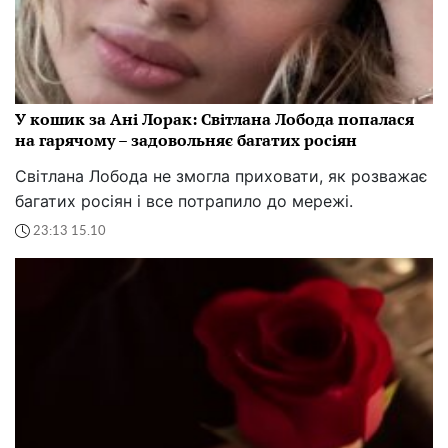
У кошик за Ані Лорак: Світлана Лобода попалася
на гарячому – задовольняє багатих росіян
Світлана Лобода не змогла приховати, як розважає
багатих росіян і все потрапило до мережі.
23:13 15.10