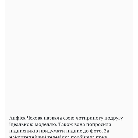
Анфіса Чехова назвала свою чотириногу подругу
ідеальною моделлю. Також вона попросила
підписників придумати підпис до фото. За
найдотепніший телезірка пообіцяла приз.