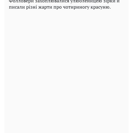
Фолловери захоплювалися улюбленицею зірки й
писали різні жарти про чотириногу красуню.