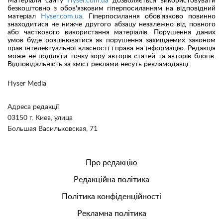
Матеріали сайту
Hyser.com.ua
дозволяється використовувати
безкоштовно з обов'язковим гіперпосиланням на відповідний
матеріал
Hyser.com.ua
. Гіперпосилання обов'язково повинно
знаходитися не нижче другого абзацу незалежно від повного
або часткового використання матеріалів. Порушення даних
умов буде розцінюватися як порушення захищаемих законом
прав інтелектуальної власності і права на інформацію. Редакція
може не поділяти точку зору авторів статей та авторів блогів.
Відповідальність за зміст реклами несуть рекламодавці.
Hyser Media
Адреса редакції
03150 г. Киев, улица
Большая Васильковская, 71
Про редакцію
Редакційна політика
Політика конфіденційності
Рекламна політика