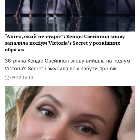
“Ангел, який не старіє”: Кендіс Свейнпол знову
запалила подіум Victoria’s Secret у розкішних
образах
36-річна Кендіс Свейнпол знову вийшла на подіум
Victoria’s Secret і змусила всіх забути про вік
09:42 16.10