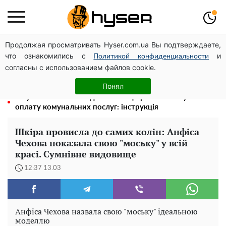
Продолжая просматривать Hyser.com.ua Вы подтверждаете,
На Подолі обговорили розвиток реабілітації та
что ознакомились с
и
рекреації
Политикой конфиденциальности
согласны с использованием файлов cookie.
Повністю гола Анна Трінчер блиснула "принадами":
таких розмірів ви ще не бачили
Понял
Як учасник бойових дій може оформити пільгу на
оплату комунальних послуг: інструкція
Шкіра провисла до самих колін: Анфіса
Чехова показала свою "моську" у всій
красі. Сумнівне видовище
12:37 13.03
Анфіса Чехова назвала свою "моську" ідеальною
моделлю