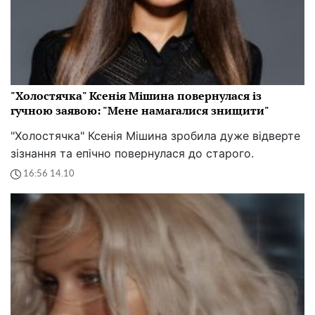
"Холостячка" Ксенія Мішина повернулася із
гучною заявою: "Мене намагалися знищити"
"Холостячка" Ксенія Мішина зробила дуже відверте
зізнання та епічно повернулася до старого.
16:56 14.10