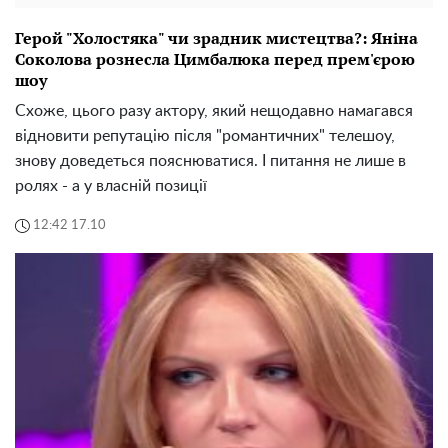
Герой "Холостяка" чи зрадник мистецтва?: Яніна
Соколова рознесла Цимбалюка перед прем'єрою
шоу
Схоже, цього разу актору, який нещодавно намагався
відновити репутацію після "романтичних" телешоу,
знову доведеться пояснюватися. І питання не лише в
ролях - а у власній позиції
12:42 17.10