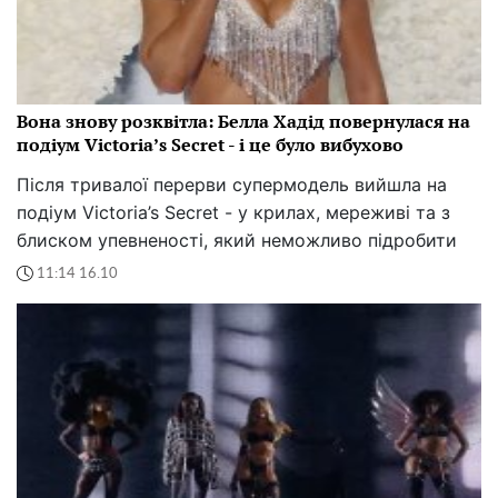
Вона знову розквітла: Белла Хадід повернулася на
подіум Victoria’s Secret - і це було вибухово
Після тривалої перерви супермодель вийшла на
подіум Victoria’s Secret - у крилах, мереживі та з
блиском упевненості, який неможливо підробити
11:14 16.10