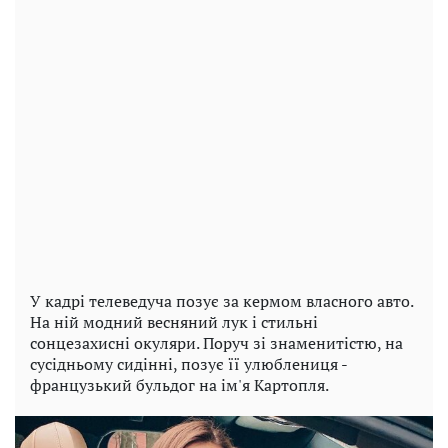
У кадрі телеведуча позує за кермом власного авто.
На ній модний весняний лук і стильні
сонцезахисні окуляри. Поруч зі знаменитістю, на
сусідньому сидінні, позує її улюблениця -
французький бульдог на ім'я Картопля.