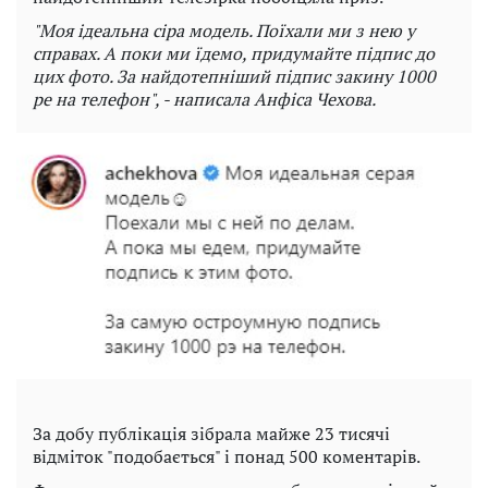
"Моя ідеальна сіра модель. Поїхали ми з нею у
справах. А поки ми їдемо, придумайте підпис до
цих фото. За найдотепніший підпис закину 1000
ре на телефон", - написала Анфіса Чехова.
За добу публікація зібрала майже 23 тисячі
відміток "подобається" і понад 500 коментарів.