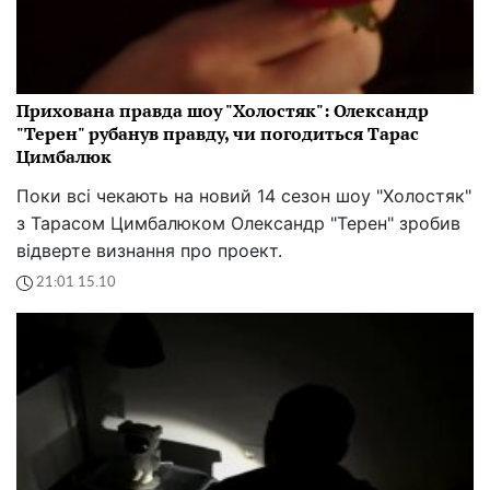
Прихована правда шоу "Холостяк": Олександр
"Терен" рубанув правду, чи погодиться Тарас
Цимбалюк
Поки всі чекають на новий 14 сезон шоу "Холостяк"
з Тарасом Цимбалюком Олександр "Терен" зробив
відверте визнання про проект.
21:01 15.10