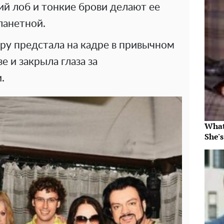
ий лоб и тонкие брови делают ее
ланетной.
ру предстала на кадре в привычном
е и закрыла глаза за
.
What
She's