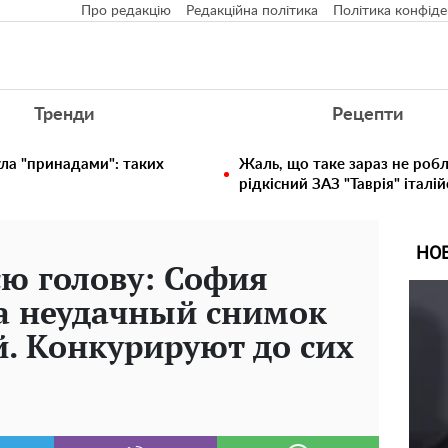
Про редакцію
Редакційна політика
Політика конфіде
Тренди
Рецепти
ула "принадами": таких
Жаль, що таке зараз не робл
рідкісний ЗАЗ "Таврія" італій
НО
ю голову: София
а неудачный снимок
. Конкурируют до сих