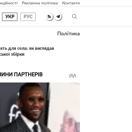
нційності
Рекламна політика
Контакти
УКР
РУС
Політика
ять для села: як виглядав
ської збірки
ВИНИ ПАРТНЕРІВ