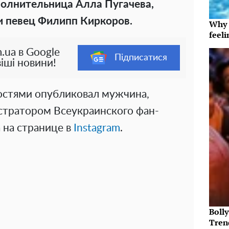
полнительница Алла Пугачева,
и певец Филипп Киркоров.
Why t
feeli
.ua в Google
Підписатися
іші новини!
остями опубликовал мужчина,
тратором Всеукраинского фан-
 на странице в
Instagram
.
Bolly
Tren