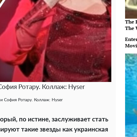
The 
The 
Ente
Movi
София Ротару. Коллаж: Hyser
 и София Ротару. Коллаж: Hyser
торый, по истине, заслуживает стать
зируют такие звезды как украинская