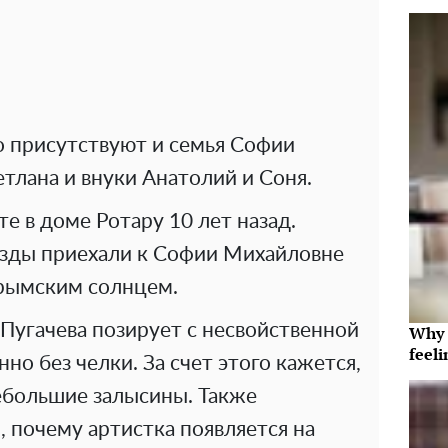
о присутствуют и семья Софии
тлана и внуки Анатолий и Соня.
е в доме Ротару 10 лет назад.
езды приехали к Софии Михайловне
крымским солнцем.
Пугачева позирует с несвойственной
Why t
feeli
нно без челки. За счет этого кажется,
ебольшие залысины. Также
, почему артистка появляется на