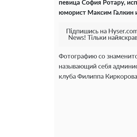
певица София Ротару, ис
юморист Максим Галкин 
Підпишись на Hyser.com
News! Тільки найяскрав
Фотографию со знаменит
называющий себя админис
клуба Филиппа Киркорова