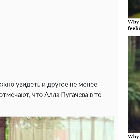
Why t
feeli
ожно увидеть и другое не менее
тмечают, что Алла Пугачева в то
.
Why 