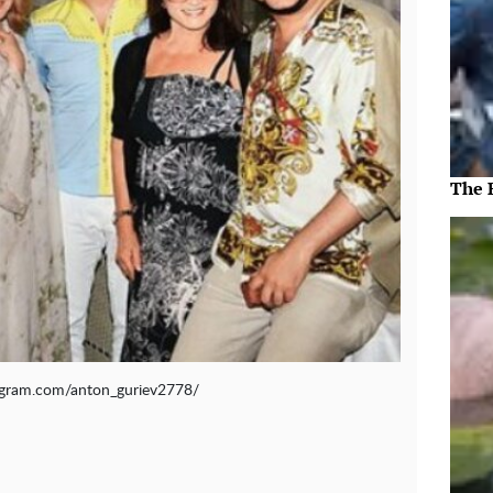
The 
agram.com/anton_guriev2778/