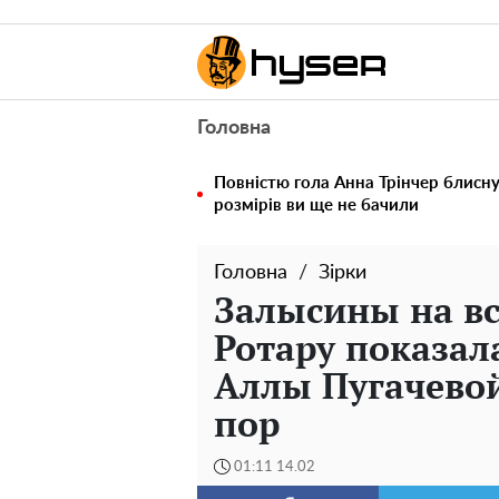
Головна
Повністю гола Анна Трінчер блисн
розмірів ви ще не бачили
Головна
Зірки
Залысины на вс
Ротару показал
Аллы Пугачевой
пор
01:11 14.02