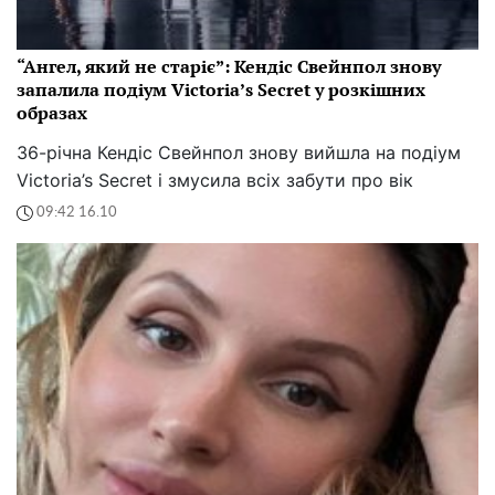
“Ангел, який не старіє”: Кендіс Свейнпол знову
запалила подіум Victoria’s Secret у розкішних
образах
36-річна Кендіс Свейнпол знову вийшла на подіум
Victoria’s Secret і змусила всіх забути про вік
09:42 16.10