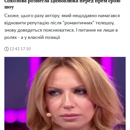
Соколова рознесла Цимбалюка перед прем'єрою
шоу
Схоже, цього разу актору, який нещодавно намагався
відновити репутацію після "романтичних" телешоу,
знову доведеться пояснюватися. І питання не лише в
ролях - а у власній позиції
12:42 17.10