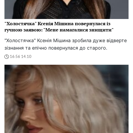
"Холостячка" Ксенія Мішина повернулася із
гучною заявою: "Мене намагалися знищити"
"Холостячка" Ксенія Мішина зробила дуже відверте
зізнання та епічно повернулася до старого.
16:56 14.10