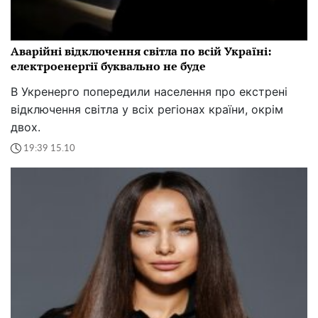
Аварійні відключення світла по всій Україні:
електроенергії буквально не буде
В Укренерго попередили населення про екстрені
відключення світла у всіх регіонах країни, окрім
двох.
19:39 15.10