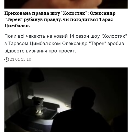
Прихована правда шоу "Холостяк": Олександр
"Терен" рубанув правду, чи погодиться Тарас
Цимбалюк
Поки всі чекають на новий 14 сезон шоу "Холостяк"
з Тарасом Цимбалюком Олександр "Терен" зробив
відверте визнання про проект.
21:01 15.10