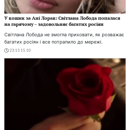
У кошик за Ані Лорак: Світлана Лобода попалася
на гарячому – задовольняє багатих росіян
Світлана Лобода не змогла приховати, як розважає
багатих росіян і все потрапило до мережі.
23:13 15.10