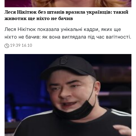
Леся Нікітюк без штанів вразила українців: такий
животик ще ніхто не бачив
Леся Нікітюк показала унікальні кадри, яких ще
ніхто не бачив: як вона виглядала під час вагітності.
19:39 16.10