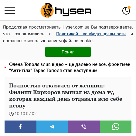
Продолжая просматривать Hyser.com.ua Вы подтверждаете,
Дрони із націнкою: Олександр Конотопський вивів
что ознакомились с
и
мільйони оборонного бюджету через фіктивну фірму в
Политикой конфиденциальности
согласны с использованием файлов cookie.
Естонії
Гола Олена Тополя у цікавих позах змусила відвисати
Понял
щелепи: злив відео – було лише початком
Олена Тополя злив відео – це далеко не все: фронтмен
"Антитіла" Тарас Тополя став наступним
Полностью отказался от женщин:
Филипп Киркоров выгнал из дома ту,
которая каждый день отдавала всю себе
певцу
10:10 07.02