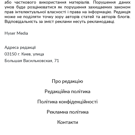
або часткового використання матеріалів. Порушення даних
умов буде розцінюватися як порушення захищаемих законом
прав інтелектуальної власності і права на інформацію. Редакція
може не поділяти точку зору авторів статей та авторів блогів.
Відповідальність за зміст реклами несуть рекламодавці.
Hyser Media
Адреса редакції
03150 г. Киев, улица
Большая Васильковская, 71
Про редакцію
Редакційна політика
Політика конфіденційності
Рекламна політика
Контакти