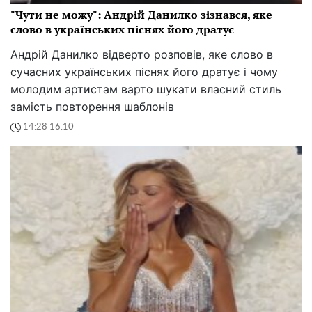
"Чути не можу": Андрій Данилко зізнався, яке
слово в українських піснях його дратує
Андрій Данилко відверто розповів, яке слово в
сучасних українських піснях його дратує і чому
молодим артистам варто шукати власний стиль
замість повторення шаблонів
14:28 16.10