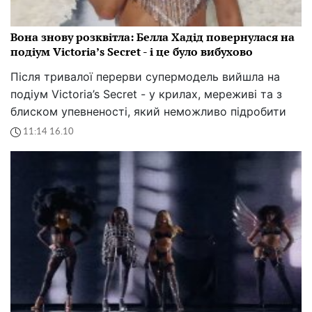
Вона знову розквітла: Белла Хадід повернулася на
подіум Victoria’s Secret - і це було вибухово
Після тривалої перерви супермодель вийшла на
подіум Victoria’s Secret - у крилах, мереживі та з
блиском упевненості, який неможливо підробити
11:14 16.10