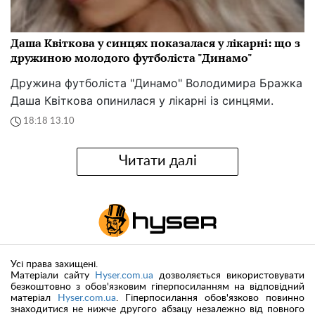
Даша Квіткова у синцях показалася у лікарні: що з
дружиною молодого футболіста "Динамо"
Дружина футболіста "Динамо" Володимира Бражка
Даша Квіткова опинилася у лікарні із синцями.
18:18 13.10
Читати далі
Усі права захищені.
Матеріали сайту
Hyser.com.ua
дозволяється використовувати
безкоштовно з обов'язковим гіперпосиланням на відповідний
матеріал
Hyser.com.ua
. Гіперпосилання обов'язково повинно
знаходитися не нижче другого абзацу незалежно від повного