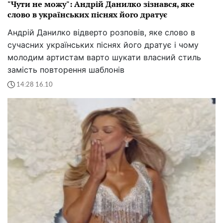
"Чути не можу": Андрій Данилко зізнався, яке
слово в українських піснях його дратує
Андрій Данилко відверто розповів, яке слово в
сучасних українських піснях його дратує і чому
молодим артистам варто шукати власний стиль
замість повторення шаблонів
14:28 16.10