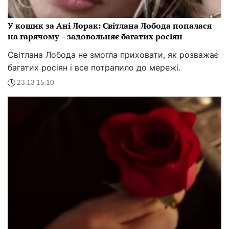
У кошик за Ані Лорак: Світлана Лобода попалася
на гарячому – задовольняє багатих росіян
Світлана Лобода не змогла приховати, як розважає
багатих росіян і все потрапило до мережі.
23:13 15.10