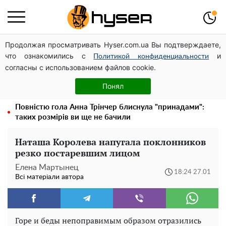
Продолжая просматривать Hyser.com.ua Вы подтверждаете,
Дрони із націнкою: Олександр Конотопський вивів
что ознакомились с
и
мільйони оборонного бюджету через фіктивну фірму в
Политикой конфиденциальности
согласны с использованием файлов cookie.
Естонії
Гола Олена Тополя у цікавих позах змусила відвисати
Понял
щелепи: злив відео – було лише початком
Повністю гола Анна Трінчер блиснула "принадами":
таких розмірів ви ще не бачили
Наташа Королева напугала поклонников
резко постаревшим лицом
Елена Мартынец
18:24 27.01
Всі матеріали автора
Горе и беды непоправимым образом отразились