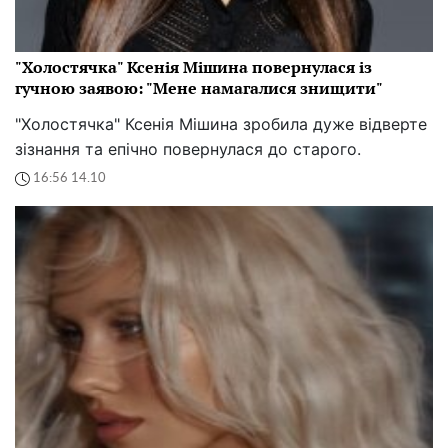
"Холостячка" Ксенія Мішина повернулася із
гучною заявою: "Мене намагалися знищити"
"Холостячка" Ксенія Мішина зробила дуже відверте
зізнання та епічно повернулася до старого.
16:56 14.10