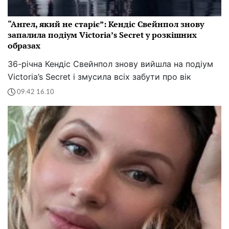
“Ангел, який не старіє”: Кендіс Свейнпол знову
запалила подіум Victoria’s Secret у розкішних
образах
36-річна Кендіс Свейнпол знову вийшла на подіум
Victoria’s Secret і змусила всіх забути про вік
09:42 16.10