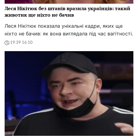
Леся Нікітюк без штанів вразила українців: такий
животик ще ніхто не бачив
Леся Нікітюк показала унікальні кадри, яких ще
ніхто не бачив: як вона виглядала під час вагітності.
19:39 16.10