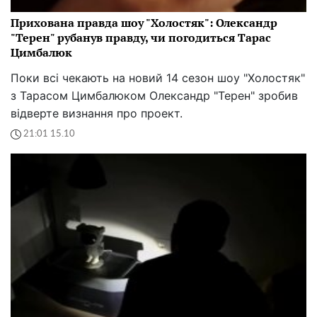
Прихована правда шоу "Холостяк": Олександр
"Терен" рубанув правду, чи погодиться Тарас
Цимбалюк
Поки всі чекають на новий 14 сезон шоу "Холостяк"
з Тарасом Цимбалюком Олександр "Терен" зробив
відверте визнання про проект.
21:01 15.10