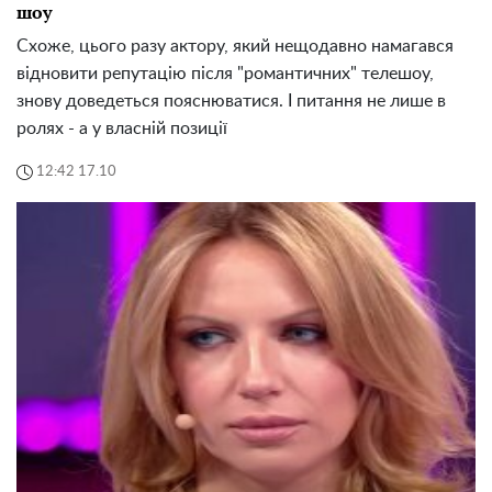
шоу
Схоже, цього разу актору, який нещодавно намагався
відновити репутацію після "романтичних" телешоу,
знову доведеться пояснюватися. І питання не лише в
ролях - а у власній позиції
12:42 17.10