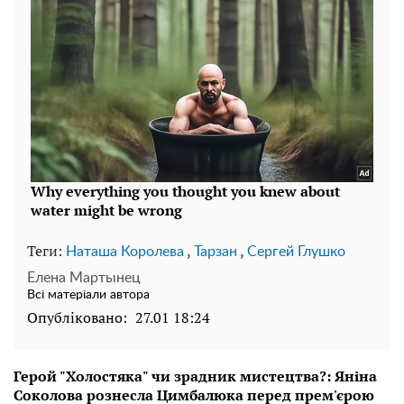
Теги:
,
,
Наташа Королева
Тарзан
Сергей Глушко
Елена Мартынец
Всі матеріали автора
Опубліковано:
27.01 18:24
Герой "Холостяка" чи зрадник мистецтва?: Яніна
Соколова рознесла Цимбалюка перед прем'єрою