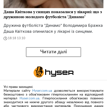
Даша Квіткова у синцях показалася у лікарні: що з
дружиною молодого футболіста "Динамо"
Дружина футболіста "Динамо" Володимира Бражка
Даша Квіткова опинилася у лікарні із синцями.
18:18 13.10
Читати далі
Усі права захищені.
Матеріали сайту
Hyser.com.ua
дозволяється використовувати
безкоштовно з обов'язковим гіперпосиланням на відповідний
матеріал
Hyser.com.ua
. Гіперпосилання обов'язково повинно
знаходитися не нижче другого абзацу незалежно від повного
або часткового використання матеріалів. Порушення даних