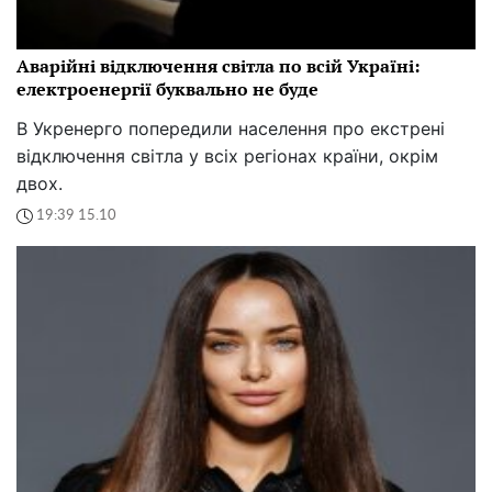
Аварійні відключення світла по всій Україні:
електроенергії буквально не буде
В Укренерго попередили населення про екстрені
відключення світла у всіх регіонах країни, окрім
двох.
19:39 15.10