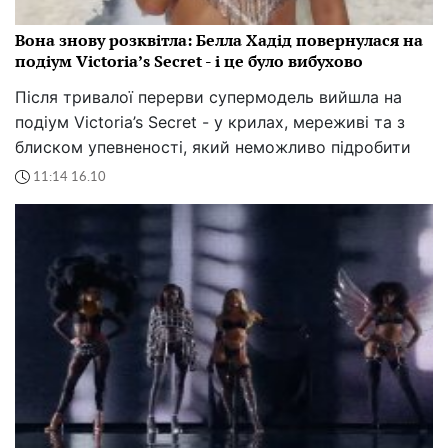
Вона знову розквітла: Белла Хадід повернулася на
подіум Victoria’s Secret - і це було вибухово
Після тривалої перерви супермодель вийшла на
подіум Victoria’s Secret - у крилах, мереживі та з
блиском упевненості, який неможливо підробити
11:14 16.10