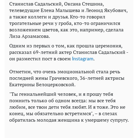
Станислав Садальский, Оксана Стешина,
телеведущие Елена Малышева и Леонид Якубович,
а также коллеги и друзья. Кто-то говорил
трогательные речи у гроба, кто-то ограничился
возложением цветов, как это, например, сделала
Лиза Арзамасова.
Одним из первых о том, как прошла церемония,
рассказал 69-летний актер Станислав Садальский -
он разместил пост в своем
.
Instagram
Отметим, что очень эмоциональной стала речь
последней жены Грачевского, 36-летней актрисы
Екатерины Белоцерковской.
"Ты гениальнейший человек, и я прошу тебя
помнить только об одном всегда: мы все тебя
любим, все твои дети тебя любят. И я тоже. Это не
конец, мы обязательно встретимся", – в слезах
обратилась молодая женщина к умершему супругу.