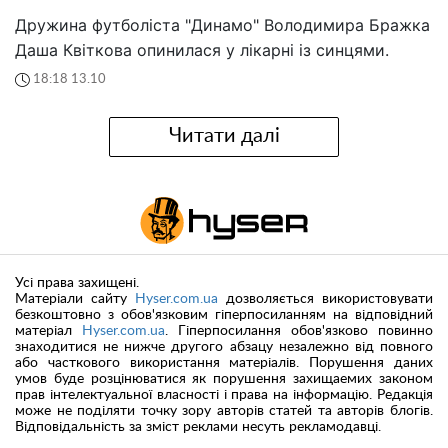
Дружина футболіста "Динамо" Володимира Бражка
Даша Квіткова опинилася у лікарні із синцями.
18:18 13.10
Читати далі
Усі права захищені.
Матеріали сайту
Hyser.com.ua
дозволяється використовувати
безкоштовно з обов'язковим гіперпосиланням на відповідний
матеріал
Hyser.com.ua
. Гіперпосилання обов'язково повинно
знаходитися не нижче другого абзацу незалежно від повного
або часткового використання матеріалів. Порушення даних
умов буде розцінюватися як порушення захищаемих законом
прав інтелектуальної власності і права на інформацію. Редакція
може не поділяти точку зору авторів статей та авторів блогів.
Відповідальність за зміст реклами несуть рекламодавці.