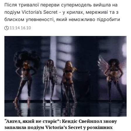
Після тривалої перерви супермодель вийшла на
подіум Victoria’s Secret - у крилах, мереживі та з
блиском упевненості, який неможливо підробити
11:14 16.10
“Ангел, який не старіє”: Кендіс Свейнпол знову
запалила подіум Victoria’s Secret у розкішних