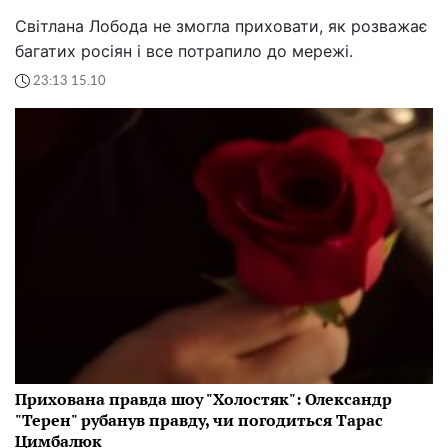
Світлана Лобода не змогла приховати, як розважає
багатих росіян і все потрапило до мережі.
23:13 15.10
Прихована правда шоу "Холостяк": Олександр
"Терен" рубанув правду, чи погодиться Тарас
Цимбалюк