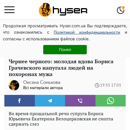
Продолжая просматривать Hyser.com.ua Вы подтверждаете,
Посол ОБСЄ вдруге відвідав місце російського удару
что ознакомились с
и
по житловому будинку на Подолі
Политикой конфиденциальности
согласны с использованием файлов cookie.
Гола Олена Тополя у цікавих позах змусила відвисати
щелепи: злив відео – було лише початком
Понял
Чернее черного: молодая вдова Бориса
Грачевского напугала людей на
похоронах мужа
Оксана Сонькова
19:55 17.01
Всі матеріали автора
Во время прощальной речи супруга Бориса
Юрьевича Екатерина Белоцерковская не смогла
сдержать слез