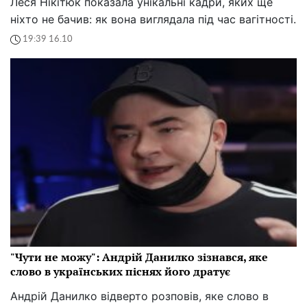
Леся Нікітюк показала унікальні кадри, яких ще
ніхто не бачив: як вона виглядала під час вагітності.
19:39 16.10
"Чути не можу": Андрій Данилко зізнався, яке
слово в українських піснях його дратує
Андрій Данилко відверто розповів, яке слово в