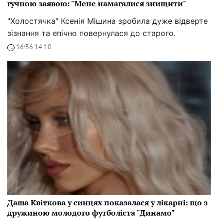
гучною заявою: "Мене намагалися знищити"
"Холостячка" Ксенія Мішина зробила дуже відверте
зізнання та епічно повернулася до старого.
16:56 14.10
Даша Квіткова у синцях показалася у лікарні: що з
дружиною молодого футболіста "Динамо"