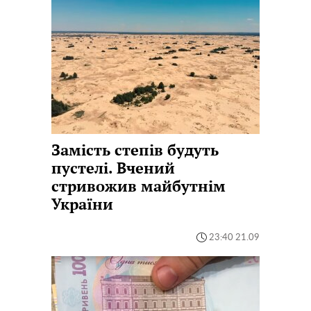
Замість степів будуть
пустелі. Вчений
стривожив майбутнім
України
23:40 21.09