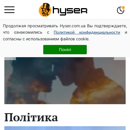
Продолжая просматривать Hyser.com.ua Вы подтверждаете,
В які дати народжуються найвірніші
что ознакомились с
и
Политикой конфиденциальности
чоловіки: краще одразу перевірити,
согласны с использованием файлов cookie.
щоб потім не страждати
Понял
Політика