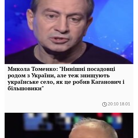
Микола Томенко: "Нинішні посадовці
родом з України, але теж знищують
українське село, як це робив Каганович і
більшовики"
20:10 18.01