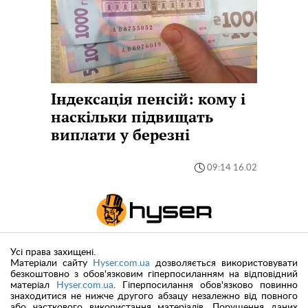
Індексація пенсій: кому і
наскільки підвищать
виплати у березні
09:14 16.02
Усі права захищені.
Матеріали сайту
Hyser.com.ua
дозволяється використовувати
безкоштовно з обов'язковим гіперпосиланням на відповідний
матеріал
Hyser.com.ua
. Гіперпосилання обов'язково повинно
знаходитися не нижче другого абзацу незалежно від повного
або часткового використання матеріалів. Порушення даних