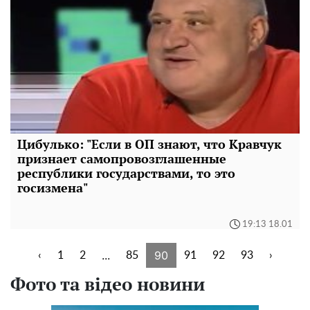
Цибулько: "Если в ОП знают, что Кравчук
признает самопровозглашенные
республики государствами, то это
госизмена"
19:13 18.01
...
90
‹
1
2
85
91
92
93
›
Фото та відео новини