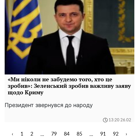
«Ми ніколи не забудемо того, хто це
зробив»: Зеленський зробив важливу заяву
щодо Криму
Президент звернувся до народу
13:20 26.02
...
...
‹
1
2
79
84
85
91
92
›