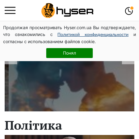
Продолжая просматривать Hyser.com.ua Вы подтверждаете,
В які дати народжуються найвірніші
что ознакомились с
и
Политикой конфиденциальности
чоловіки: краще одразу перевірити,
согласны с использованием файлов cookie.
щоб потім не страждати
Понял
Політика