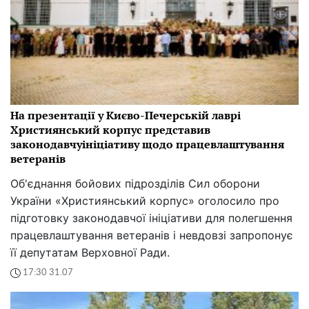
На презентації у Києво-Печерській лаврі
Християнський корпус представив
законодавчуініціативу щодо працевлаштування
ветеранів
Об'єднання бойових підрозділів Сил оборони
України «Християнський корпус» оголосило про
підготовку законодавчої ініціативи для полегшення
працевлаштування ветеранів і невдовзі запропонує
її депутатам Верховної Ради.
17:30 31.07