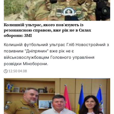
Колишній ультрас, якого пов'язують із
резонансною справою, вже рік не в Силах
оборони: ЗМІ
Колишній футбольний ультрас Гліб Новостройний з
позивним "Дніпрянин" вже рік не є
військовослужбовцем Головного управління
розвідки Міноборони.
12:50 04.08