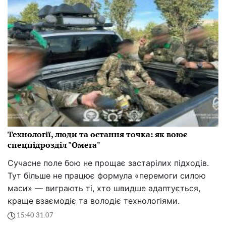
Технології, люди та остання точка: як воює
спецпідрозділ "Омега"
Сучасне поле бою не прощає застарілих підходів.
Тут більше не працює формула «перемоги силою
маси» — виграють ті, хто швидше адаптується,
краще взаємодіє та володіє технологіями.
15:40 31.07