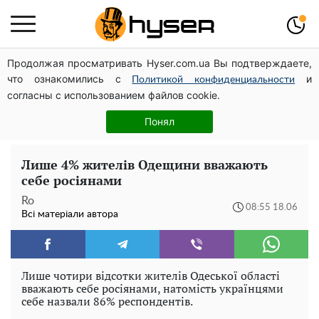
Продолжая просматривать Hyser.com.ua Вы подтверждаете,
Українська авіатранспортна асоціація звернулася до
что ознакомились с
и
Мінфіну із закликом уніфікувати оподаткування
Политикой конфиденциальности
согласны с использованием файлов cookie.
авіалізингу
Гола Олена Тополя у цікавих позах змусила відвисати
Понял
щелепи: злив відео – було лише початком
Лише 4% жителів Одещини вважають
себе росіянами
Ro
08:55 18.06
Всі матеріали автора
Лише чотири відсотки жителів Одеської області
вважають себе росіянами, натомість українцями
себе назвали 86% респондентів.