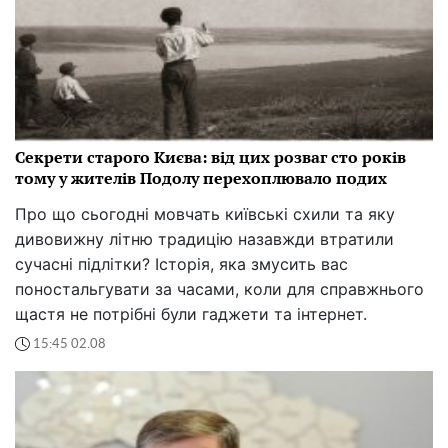
Секрети старого Києва: від цих розваг сто років
тому у жителів Подолу перехоплювало подих
Про що сьогодні мовчать київські схили та яку
дивовижну літню традицію назавжди втратили
сучасні підлітки? Історія, яка змусить вас
поностальгувати за часами, коли для справжнього
щастя не потрібні були гаджети та інтернет.
15:45 02.08