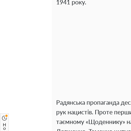
1941 року.
Радянська пропаганда дес
рук нацистів. Проте перш
таємному «Щоденнику» н