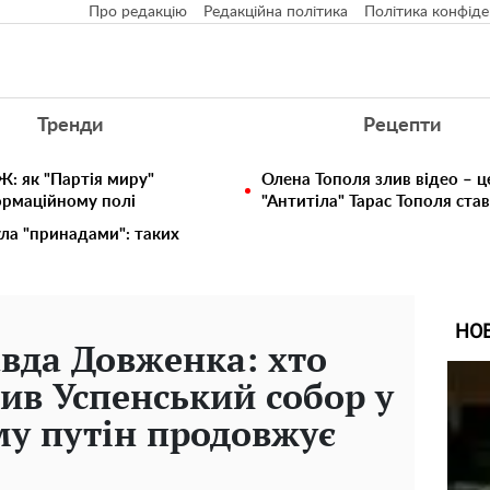
Про редакцію
Редакційна політика
Політика конфіде
Тренди
Рецепти
: як "Партія миру"
Олена Тополя злив відео – ц
ормаційному полі
"Антитіла" Тарас Тополя ста
ула "принадами": таких
НО
вда Довженка: хто
ив Успенський собор у
му путін продовжує