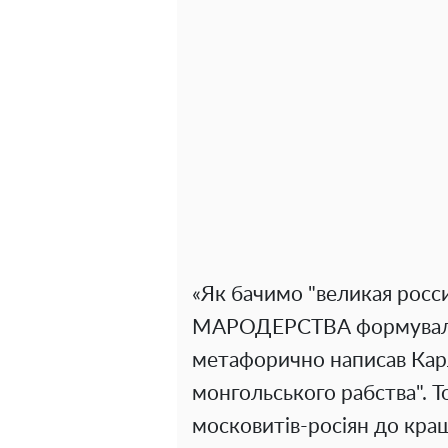
«Як бачимо "великая росс
МАРОДЕРСТВА формувалася
метафорично написав Кар
монгольського рабства". Т
московитів-росіян до кра