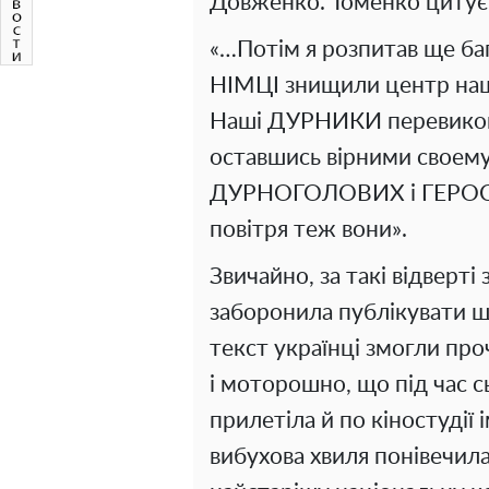
Довженко. Томенко цитує 
«…Потім я розпитав ще ба
НІМЦІ знищили центр нашої
Наші ДУРНИКИ перевикона
оставшись вірними свое
ДУРНОГОЛОВИХ і ГЕРОСТ
повітря теж вони».
Звичайно, за такі відверті
заборонила публікувати щ
текст українці змогли пр
і моторошно, що під час 
прилетіла й по кіностудії
вибухова хвиля понівечил