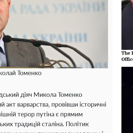
The R
Offic
колай Томенко
дський діяч Микола Томенко
ий акт варварства, провівши історичні
нішній терор путіна є прямим
ких традицій сталіна. Політик