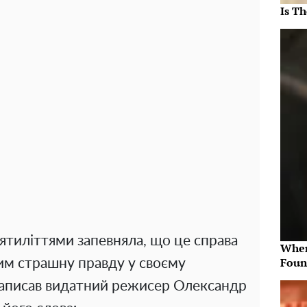
Is Th
ятиліттями запевняла, що це справа
Wher
Foun
им страшну правду у своєму
аписав видатний режисер Олександр