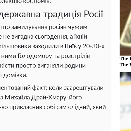
олекцію костюмів.
державна традиція Росії
, що замилування росіян чужим
не вигадка сьогодення, а їхній
ільшовики заходили в Київ у 20-30-х
 ними Голодомору та розстрілів
The 
The 
чекісти просто виганяли родини
ні домівки.
ментований факт: коли заарештували
ка Михайла Драй-Хмару, його
во привласнив собі сам слідчий, який