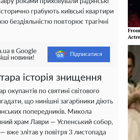
Лавру роками приховували радянські
історично грабують київські квартири
воєю бездіяльністю повторює трагічні
From
Actre
.ua в Google
Підписатися
іші новини!
тара історія знищення
р окупантів по святині світового
згадати, що нинішні загарбники діють
янських попередників. Микола
вний храм Лаври — Успенський собор,
 — вже злітав у повітря 3 листопада