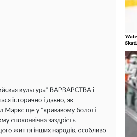
Watc
Skat
ийская культура" ВАРВАРСТВА і
 історично і давно, як
л Маркс ще у "кривавому болоті
ому споконвічна заздрість
щого життя інших народів, особливо