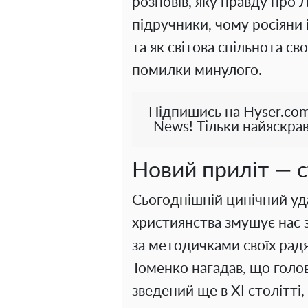
розповів, яку правду про 
підручники, чому росіяни 
та як світова спільнота с
помилки минулого.
Підпишись на Hyser.com
News! Тільки найяскрав
Новий приліт — с
Сьогоднішній цинічний уда
християнства змушує нас 
за методичками своїх рад
Томенко нагадав, що голо
зведений ще в XI столітті,