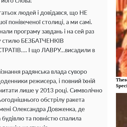
його слова:
гатьох людей і довідався, що НЕ
 понівеченої столиці, а ми самі.
ли програму завдань і на сей раз
му стилю БЕЗБАТЧЕНКІВ
РАТІВ…. І що ЛАВРУ…висадили в
 зізнання радянська влада суворо
Thes
оденники режисера, і повний їхній
Speci
очитати лише у 2013 році. Символічно
сьогоднішнього обстрілу ракета
 імені Олександра Довженка, де
а будівлю та повністю спалила