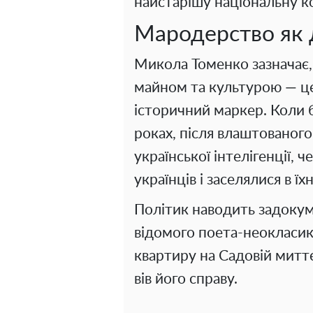
найстарішу національну к
Мародерство як 
Микола Томенко зазначає
майном та культурою — це 
історичний маркер. Коли б
роках, після влаштованого
української інтелігенції, 
українців і заселялися в їх
Політик наводить задоку
відомого поета-неокласи
квартиру на Садовій миттє
вів його справу.