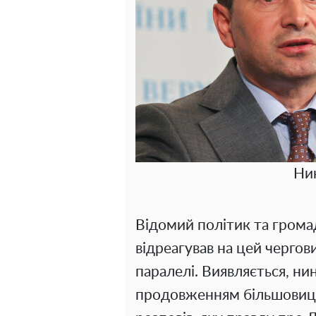
Ни
Відомий політик та грома
відреагував на цей чергов
паралелі. Виявляється, ни
продовженням більшовиць