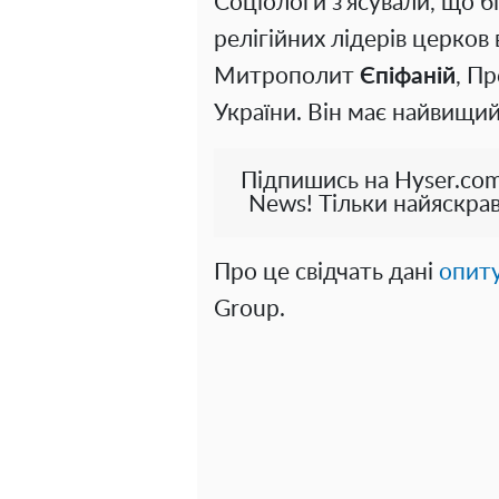
Соціологи з'ясували, що 
релігійних лідерів церков
Митрополит
Єпіфаній
, П
України. Він має найвищий
Підпишись на Hyser.com
News! Тільки найяскрав
Про це свідчать дані
опит
Group.