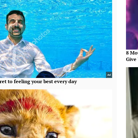
8 Mo
Give 