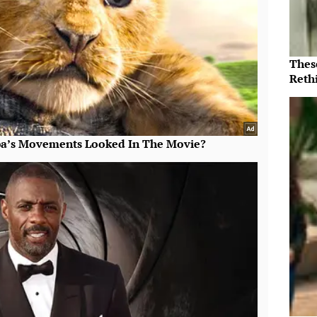
Thes
Reth