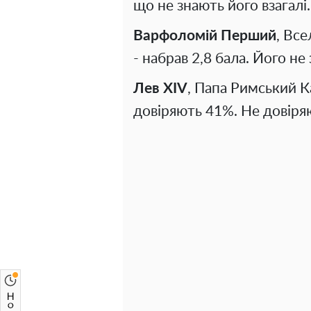
що не знають його взагалі.
Варфоломій Перший
, Вс
- набрав 2,8 бала. Його не
Лев XIV
, Папа Римський К
довіряють 41%. Не довіря