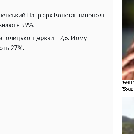
еленський Патріарх Константинополя
 знають 59%.
атолицької церкви - 2,6. Йому
ють 27%.
Will
Your