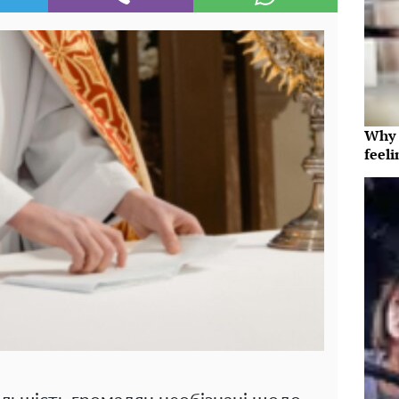
Why t
feeli