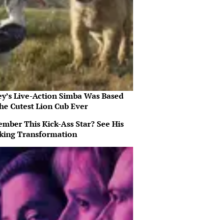
ey’s Live-Action Simba Was Based
he Cutest Lion Cub Ever
mber This Kick-Ass Star? See His
king Transformation