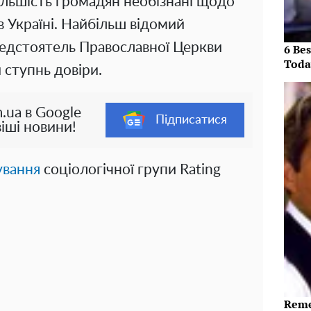
більшість громадян необізнані щодо
 в Україні. Найбільш відомий
редстоятель Православної Церкви
6 Be
Toda
 ступнь довіри.
.ua в Google
Підписатися
іші новини!
ування
соціологічної групи Rating
Reme