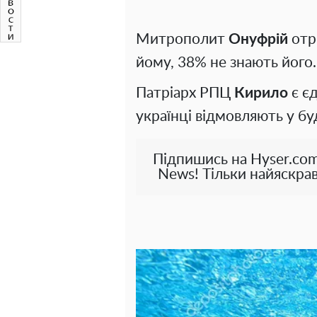
Митрополит
Онуфрій
отр
йому, 38% не знають його.
Патріарх РПЦ
Кирило
є є
українці відмовляють у буд
Підпишись на Hyser.com
News! Тільки найяскрав