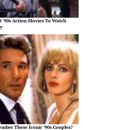
st '90s Action Movies To Watch
y
mber These Iconic '90s Couples?