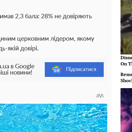
имав 2,3 бала: 28% не довіряють
диним церковним лідером, якому
ь-якій довірі.
Disn
On T
.ua в Google
Підписатися
іші новини!
Reme
Shoc