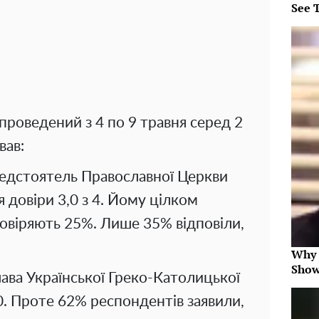
See 
 проведений з 4 по 9 травня серед 2
вав:
редстоятель Православної Церкви
я довіри 3,0 з 4. Йому цілком
овіряють 25%. Лише 35% відповіли,
Why 
Show
Глава Української Греко-Католицької
,0. Проте 62% респондентів заявили,