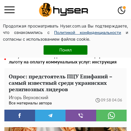
Продолжая просматривать Hyser.com.ua Вы подтверждаете,
Голая Елена Тополя в интересных позах заставила
что ознакомились с
и
отвисать челюсти: слив видео – было только началом
Политикой конфиденциальности
согласны с использованием файлов cookie.
Полностью голая Анна Тринчер блеснула
"прелестями": таких размеров вы еще не видели
Понял
Как участник боевых действий может оформить
льготу на оплату коммунальных услуг: инструкция
Опрос: предстоятель ПЦУ Епифаний –
самый известный среди украинских
религиозных лидеров
Игорь Верховский
09:58 04.06
Все материалы автора