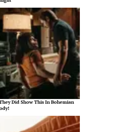
night
They Did Show This In Bohemian
ody!