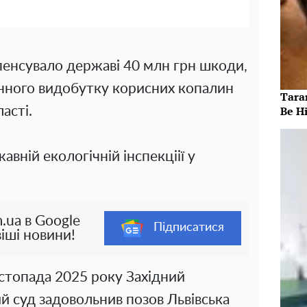
енсувало державі 40 млн грн шкоди,
онного видобутку корисних копалин
Taran
Be Hi
асті.
вній екологічній інспекціії у
.ua в Google
Підписатися
іші новини!
истопада 2025 року Західний
й суд задовольнив позов Львівська