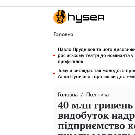
Головна
Павло Прудніков та його дивовижна
російському театрі до номінанта у
профспілок
Тому й виглядає так молодо: 5 про
Алли Пугачової, про які ви достем
Головна
Політика
40 млн гривень
видобуток надр
підприємство к