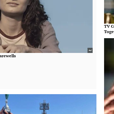
TV C
Toget