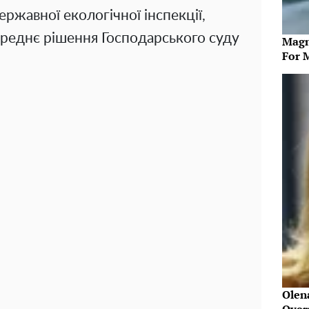
ржавної екологічної інспекції,
реднє рішення Господарського суду
Magn
For 
Olen