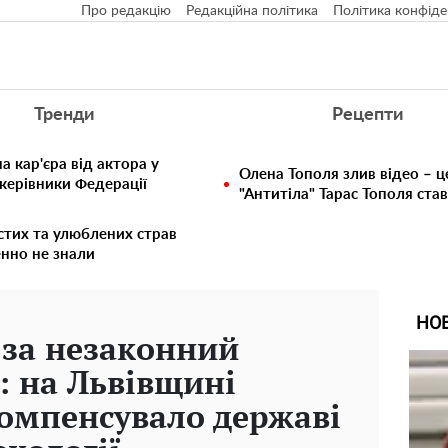
Про редакцію
Редакційна політика
Політика конфіде
Тренди
Рецепти
 кар'єра від актора у
Олена Тополя злив відео – ц
 керівники Федерації
"Антитіла" Тарас Тополя ста
стих та улюблених страв
енно не знали
НО
 за незаконний
: на Львівщині
омпенсувало державі