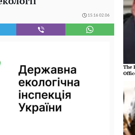
екології
15:16 02.06
The R
Offic