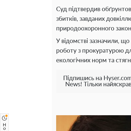
Суд підтвердив обґрунто
збитків, завданих довкіл
природоохоронного закон
У відомстві зазначили, щ
роботу з прокуратурою д
екологічних норм та стягн
Підпишись на Hyser.com
News! Тільки найяскрав