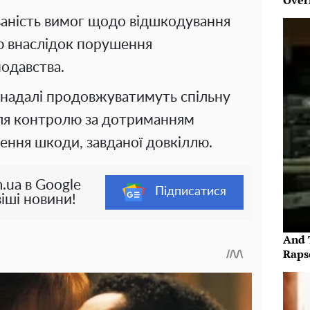
Over
ваність вимог щодо відшкодування
лю внаслідок порушення
одавства.
о надалі продовжуватимуть спільну
ля контролю за дотриманням
ення шкоди, завданої довкіллю.
.ua в Google
Підписатися
іші новини!
And 
Raps