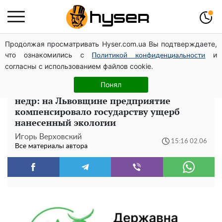
Продолжая просматривать Hyser.com.ua Вы подтверждаете,
Весь секрет в одной таблетке аспирина: рецепт
что ознакомились с
и
хрустящей и сочной капусты на зиму. Даже пяти банок
Политикой конфиденциальности
согласны с использованием файлов cookie.
вам будет мало
Понял
40 млн гривен за незаконную добычу
недр: на Львовщине предприятие
компенсировало государству ущерб
нанесенный экологии
Игорь Верховский
15:16 02.06
Все материалы автора