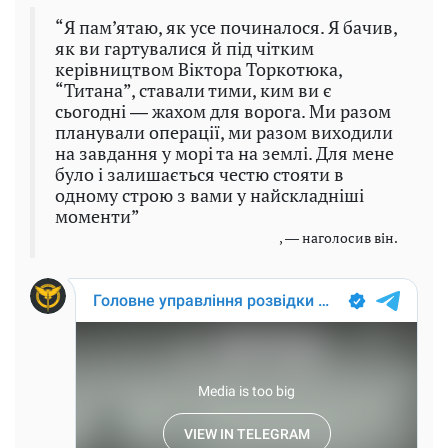
“Я пам’ятаю, як усе починалося. Я бачив,
як ви гартувалися й під чітким
керівництвом Віктора Торкотюка,
“Титана”, ставали тими, ким ви є
сьогодні ― жахом для ворога. Ми разом
планували операції, ми разом виходили
на завдання у морі та на землі. Для мене
було і залишається честю стояти в
одному строю з вами у найскладніші
моменти”
, ― наголосив він.