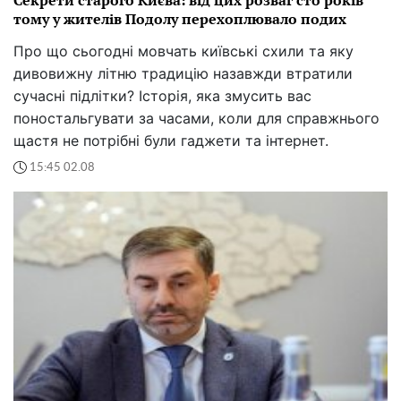
Секрети старого Києва: від цих розваг сто років
тому у жителів Подолу перехоплювало подих
Про що сьогодні мовчать київські схили та яку
дивовижну літню традицію назавжди втратили
сучасні підлітки? Історія, яка змусить вас
поностальгувати за часами, коли для справжнього
щастя не потрібні були гаджети та інтернет.
15:45 02.08