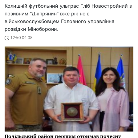
Колишній футбольний ультрас Гліб Новостройний з
позивним "Дніпрянин" вже рік не є
військовослужбовцем Головного управління
розвідки Міноборони.
12:50 04.08
Подільський район першим отримав почесну