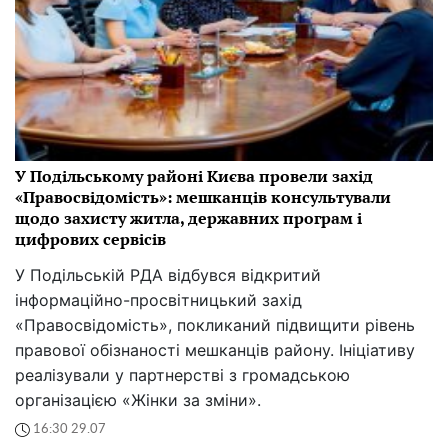
У Подільському районі Києва провели захід
«Правосвідомість»: мешканців консультували
щодо захисту житла, державних програм і
цифрових сервісів
У Подільській РДА відбувся відкритий
інформаційно-просвітницький захід
«Правосвідомість», покликаний підвищити рівень
правової обізнаності мешканців району. Ініціативу
реалізували у партнерстві з громадською
організацією «Жінки за зміни».
16:30 29.07