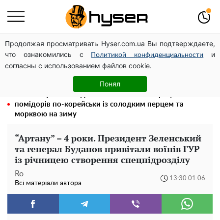
Продолжая просматривать Hyser.com.ua Вы подтверждаете,
Дрони із націнкою: Олександр Конотопський вивів
что ознакомились с
и
мільйони оборонного бюджету через фіктивну фірму в
Политикой конфиденциальности
согласны с использованием файлов cookie.
Естонії
4 знаки Зодіаку, яким краще не довіряти свої секрети
Понял
Такої закуски завжди виявляється мало: рецепт
помідорів по-корейськи із солодким перцем та
морквою на зиму
“Артану” – 4 роки. Президент Зеленський
та генерал Буданов привітали воїнів ГУР
із річницею створення спецпідрозділу
Ro
13:30 01.06
Всі матеріали автора