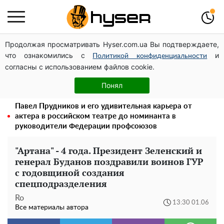
Продолжая просматривать Hyser.com.ua Вы подтверждаете,
Может ли Почтовая площадь стать главной точкой
что ознакомились с
и
входа в исторический Киев
Политикой конфиденциальности
согласны с использованием файлов cookie.
Дроны с наценкой: Александр Конотопский вывел
миллионы оборонного бюджета через фиктивную
Понял
фирму в Эстонии
Павел Прудников и его удивительная карьера от
актера в российском театре до номинанта в
руководители Федерации профсоюзов
"Артана" - 4 года. Президент Зеленский и
генерал Буданов поздравили воинов ГУР
с годовщиной создания
спецподразделения
Ro
13:30 01.06
Все материалы автора