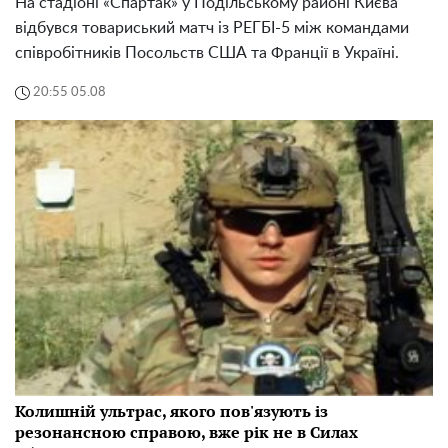
На стадіоні «Спартак» у Подільському районі Києва
відбувся товариський матч із РЕГБІ-5 між командами
співробітників Посольств США та Франції в Україні.
20:55 05.08
Колишній ультрас, якого пов'язують із
резонансною справою, вже рік не в Силах