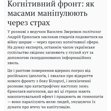
Когнітивний фронт: як
масами маніпулюють
через страх
У розмові з ведучим Василем Звєрєвим політолог
Андрій Єрмолаєв закликав глядачів подивитися на
війну ширше — через призму когнітивної сфери.
На думку експерта, останнім часом українське
суспільство свідомо заганяють у глухий кут за
допомогою скоординованих інформаційних
хвиль.
Це і раптове повернення ядерних погроз від
російських ідеологів, і лякалки про відкриття
нового фронту з боку Білорусі, і нескінченні
розмови про катастрофічну наступну зиму.
Єрмолаєв наголосив, що всі ці страхи мають
накопичувальний ефект і працюють як гомеопатія
— вони паралізують волю людей, змушуючи їх
думати про втечу чи капітуляцію.