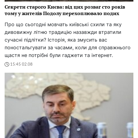
Секрети старого Києва: від цих розваг сто років
тому у жителів Подолу перехоплювало подих
Про що сьогодні мовчать київські схили та яку
дивовижну літню традицію назавжди втратили
сучасні підлітки? Історія, яка змусить вас
поностальгувати за часами, коли для справжнього
щастя не потрібні були гаджети та інтернет.
15:45 02.08