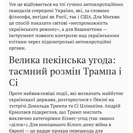
Усе це відбувається на тлі гучних антикорупційних
скандалів усередині України, які, за словами
філософа, вигідні як Росії, так і США. Для Москви
це спосіб показати світові «неспроможність
українського режиму», а для Вашингтона —
інструмент повного контролю над українськими
елітами через підконтрольні антикорупційні
органи.
Велика пекінська угода:
таємний розмін Трампа і
Сі
Проте найважливіші події, які визначать майбутнє
української держави, розгорнулися у Пекіні на
зустрічі Дональда Трампа та Сі Цзіньпіна. Андрій
Єрмолаєв підкреслив, що Трамп мислить
виключно категоріями бізнес-угод (так званих
«ділок»). Для нинішнього Білого дому війна в
Європі — це радше прикра перешкода для