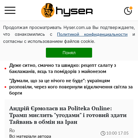
Продолжая просматривать Hyser.com.ua Вы подтверждаете,
Українська авіатранспортна асоціація звернулася до
что ознакомились с
и
Мінфіну із закликом уніфікувати оподаткування
Политикой конфиденциальности
согласны с использованием файлов cookie.
авіалізингу
Олена Тополя злив відео – це далеко не все: фронтмен
Понял
"Антитіла" Тарас Тополя став наступним
Дуже ситно, смачно та швидко: рецепт салату з
баклажанів, яєць та помідорів з майонезом
"Думали, що за це нічого не буде": українцям
розповіли, через кого повернули відключення світла за
борги
Андрій Єрмолаєв на Politeka Online:
Трамп мислить "угодами" і готовий здати
Тайвань в обмін на Іран
Ro
10:00 17.05
Всі матеріали автора