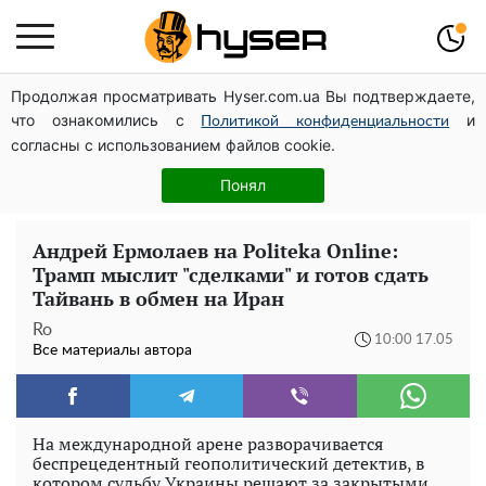
Продолжая просматривать Hyser.com.ua Вы подтверждаете,
Может ли Почтовая площадь стать главной точкой
что ознакомились с
и
входа в исторический Киев
Политикой конфиденциальности
согласны с использованием файлов cookie.
Дроны с наценкой: Александр Конотопский вывел
миллионы оборонного бюджета через фиктивную
Понял
фирму в Эстонии
Андрей Ермолаев на Politeka Online:
Трамп мыслит "сделками" и готов сдать
Тайвань в обмен на Иран
Ro
10:00 17.05
Все материалы автора
На международной арене разворачивается
беспрецедентный геополитический детектив, в
котором судьбу Украины решают за закрытыми