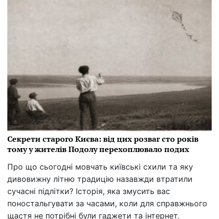
Секрети старого Києва: від цих розваг сто років
тому у жителів Подолу перехоплювало подих
Про що сьогодні мовчать київські схили та яку
дивовижну літню традицію назавжди втратили
сучасні підлітки? Історія, яка змусить вас
поностальгувати за часами, коли для справжнього
щастя не потрібні були гаджети та інтернет.