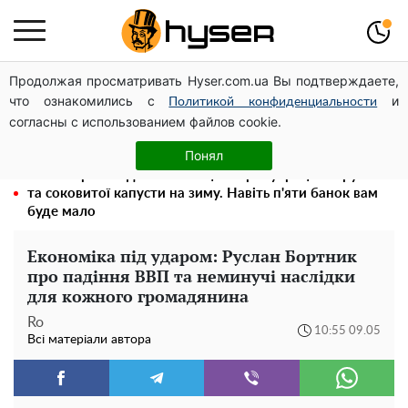
Продолжая просматривать Hyser.com.ua Вы подтверждаете,
Олена Тополя злив відео – це далеко не все: фронтмен
что ознакомились с
и
"Антитіла" Тарас Тополя став наступним
Политикой конфиденциальности
согласны с использованием файлов cookie.
Як учасник бойових дій може оформити пільгу на
оплату комунальних послуг: інструкція
Понял
Весь секрет в одній таблетці аспірину: рецепт хрумкої
та соковитої капусти на зиму. Навіть п'яти банок вам
буде мало
Економіка під ударом: Руслан Бортник
про падіння ВВП та неминучі наслідки
для кожного громадянина
Ro
10:55 09.05
Всі матеріали автора