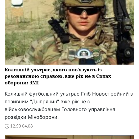
Колишній ультрас, якого пов'язують із
резонансною справою, вже рік не в Силах
оборони: ЗМІ
Колишній футбольний ультрас Гліб Новостройний з
позивним "Дніпрянин" вже рік не є
військовослужбовцем Головного управління
розвідки Міноборони.
12:50 04.08