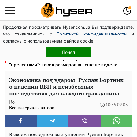
Продолжая просматривать Hyser.com.ua Вы подтверждаете,
Может ли Почтовая площадь стать главной точкой
что ознакомились с
и
входа в исторический Киев
Политикой конфиденциальности
согласны с использованием файлов cookie.
Голая Елена Тополя в интересных позах заставила
отвисать челюсти: слив видео – было только началом
Понял
Полностью голая Анна Тринчер блеснула
"прелестями": таких размеров вы еще не видели
Экономика под ударом: Руслан Бортник
о падении ВВП и неизбежных
последствиях для каждого гражданина
Ro
10:55 09.05
Все материалы автора
В своем последнем выступлении Руслан Бортник