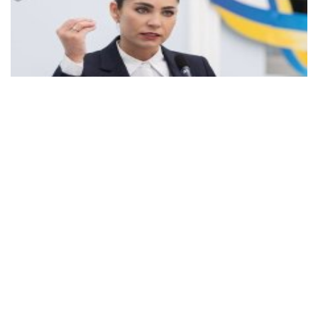
Рецензия со вкусом пороха: Александр Мороз
объяснил, почему книга Елены Думы является
приговором для украинских ухилянцев-
политологов
Известный украинский политик Александр Мороз
высказал свое мнение по поводу книги «Армагедон
для коррупционеров…», автором которой является
Елена Дума.
16:31 30.07