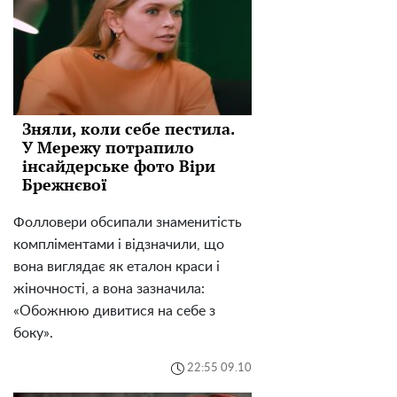
Зняли, коли себе пестила.
У Мережу потрапило
інсайдерське фото Віри
Брежнєвої
Фолловери обсипали знаменитість
компліментами і відзначили, що
вона виглядає як еталон краси і
жіночності, а вона зазначила:
«Обожнюю дивитися на себе з
боку».
22:55 09.10