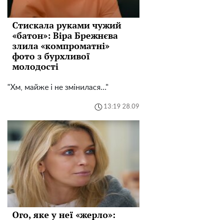
Стискала руками чужий
«батон»: Віра Брежнєва
злила «компроматні»
фото з бурхливої
молодості
"Хм, майже і не змінилася..."
13:19 28.09
Ого, яке у неї «жерло»: