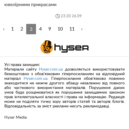
ювелірними прикрасами
23:20 26.09
3
‹
1
2
4
9
10
11
›
Усі права захищені.
Матеріали сайту
Hyser.com.ua
дозволяється використовувати
безкоштовно з обов'язковим гіперпосиланням на відповідний
матеріал
Hyser.com.ua
. Гіперпосилання обов'язково повинно
знаходитися не нижче другого абзацу незалежно від повного
або часткового використання матеріалів. Порушення даних
умов буде розцінюватися як порушення захищаемих законом
прав інтелектуальної власності і права на інформацію. Редакція
може не поділяти точку зору авторів статей та авторів блогів.
Відповідальність за зміст реклами несуть рекламодавці.
Hyser Media