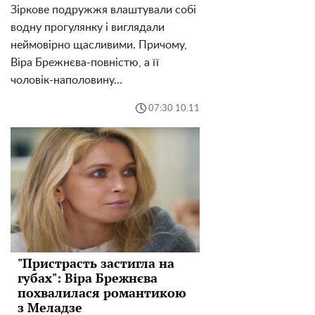
Зіркове подружжя влаштували собі
водну прогулянку і виглядали
неймовірно щасливими. Причому,
Віра Брежнєва-повністю, а її
чоловік-наполовину…
07:30 10.11
"Пристрасть застигла на
губах": Віра Брежнєва
похвалилася романтикою
з Меладзе