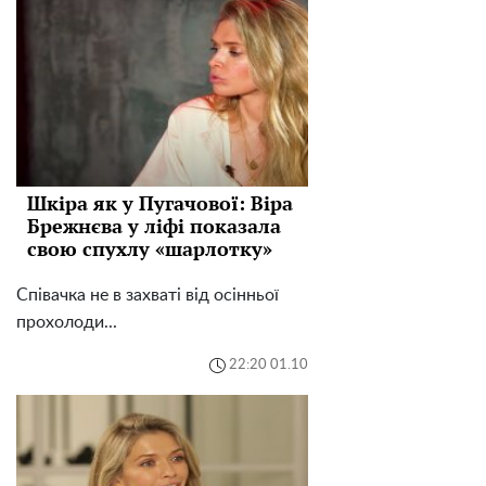
Шкіра як у Пугачової: Віра
Брежнєва у ліфі показала
свою спухлу «шарлотку»
Співачка не в захваті від осінньої
прохолоди...
22:20 01.10