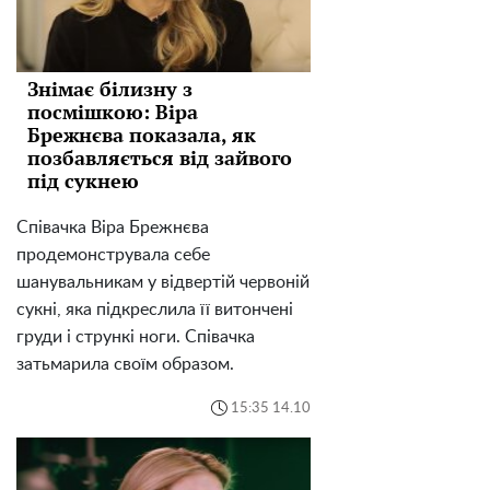
Знімає білизну з
посмішкою: Віра
Брежнєва показала, як
позбавляється від зайвого
під сукнею
Співачка Віра Брежнєва
продемонструвала себе
шанувальникам у відвертій червоній
сукні, яка підкреслила її витончені
груди і стрункі ноги. Співачка
затьмарила своїм образом.
15:35 14.10