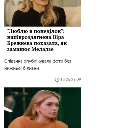
"Люблю в понеділок":
напівроздягнена Віра
Брежнєва показала, як
заманює Меладзе
Співачка опублікувала фото без
нижньої білизни
13:35 29.09