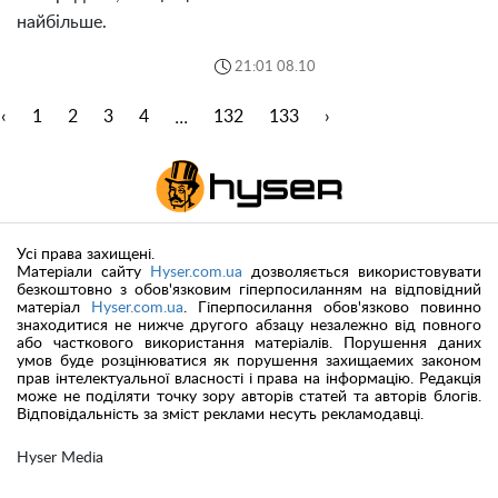
найбільше.
21:01 08.10
...
‹
1
2
3
4
132
133
›
Усі права захищені.
Матеріали сайту
Hyser.com.ua
дозволяється використовувати
безкоштовно з обов'язковим гіперпосиланням на відповідний
матеріал
Hyser.com.ua
. Гіперпосилання обов'язково повинно
знаходитися не нижче другого абзацу незалежно від повного
або часткового використання матеріалів. Порушення даних
умов буде розцінюватися як порушення захищаемих законом
прав інтелектуальної власності і права на інформацію. Редакція
може не поділяти точку зору авторів статей та авторів блогів.
Відповідальність за зміст реклами несуть рекламодавці.
Hyser Media