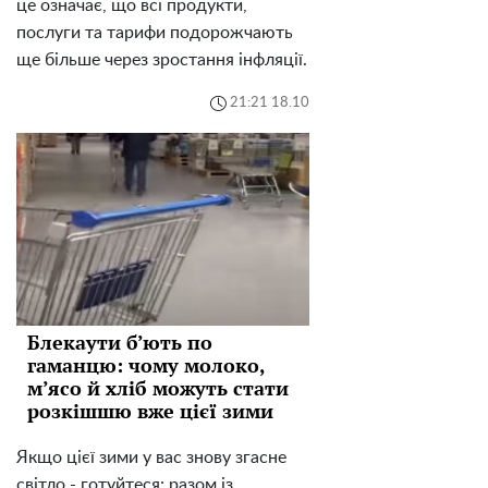
це означає, що всі продукти,
послуги та тарифи подорожчають
ще більше через зростання інфляції.
21:21 18.10
Блекаути б’ють по
гаманцю: чому молоко,
м’ясо й хліб можуть стати
розкішшю вже цієї зими
Якщо цієї зими у вас знову згасне
світло - готуйтеся: разом із