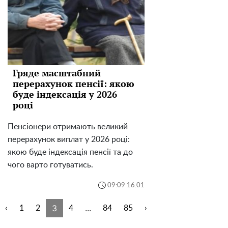
Гряде масштабний
перерахунок пенсії: якою
буде індексація у 2026
році
Пенсіонери отримають великий
перерахунок виплат у 2026 році:
якою буде індексація пенсії та до
чого варто готуватись.
09:09 16.01
3
...
‹
1
2
4
84
85
›