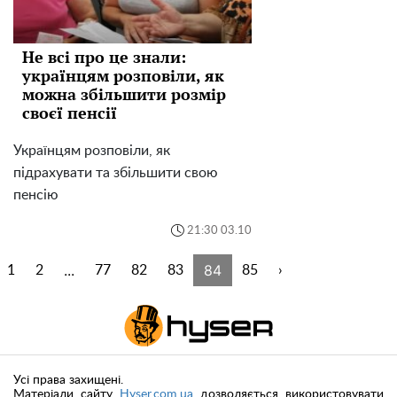
Не всі про це знали:
українцям розповіли, як
можна збільшити розмір
своєї пенсії
Українцям розповіли, як
підрахувати та збільшити свою
пенсію
21:30 03.10
...
84
1
2
77
82
83
85
›
Усі права захищені.
Матеріали сайту
Hyser.com.ua
дозволяється використовувати