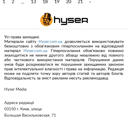
...
1
2
13
18
19
20
21
›
Усі права захищені.
Матеріали сайту
Hyser.com.ua
дозволяється використовувати
безкоштовно з обов'язковим гіперпосиланням на відповідний
матеріал
Hyser.com.ua
. Гіперпосилання обов'язково повинно
знаходитися не нижче другого абзацу незалежно від повного
або часткового використання матеріалів. Порушення даних
умов буде розцінюватися як порушення захищаемих законом
прав інтелектуальної власності і права на інформацію. Редакція
може не поділяти точку зору авторів статей та авторів блогів.
Відповідальність за зміст реклами несуть рекламодавці.
Hyser Media
Адреса редакції
03150 г. Киев, улица
Большая Васильковская, 71