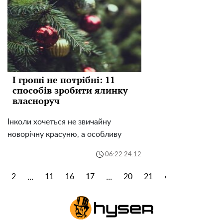
І гроші не потрібні: 11
способів зробити ялинку
власноруч
Інколи хочеться не звичайну
новорічну красуню, а особливу
06:22 24.12
...
...
1
2
11
16
17
20
21
›