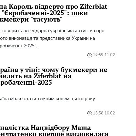
на Кароль відверто про Ziferblat
 "Євробаченні-2025": поки
кмекери "тасують"
говорить легендарна українська артистка про
ого виконавця та представника України на
робаченні-2025".
19:59 11.02
раїна у тіні: чому букмекери не
авлять на Ziferblat на
робаченні-2025
аїна може стати темним конем цього року
13:58 10.02
налістка Нацвідбору Маша
ндратенко вперше висловилася