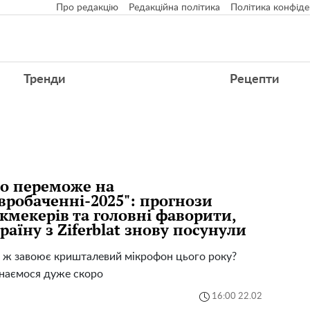
Про редакцію
Редакційна політика
Політика конфіде
Тренди
Рецепти
о переможе на
вробаченні-2025": прогнози
кмекерів та головні фаворити,
раїну з Ziferblat знову посунули
 ж завоює кришталевий мікрофон цього року?
наємося дуже скоро
16:00 22.02