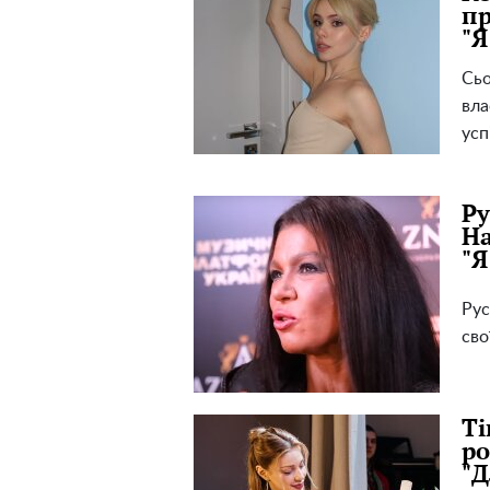
пр
"Я
Сьо
вла
усп
Ру
На
"Я
Рус
сво
Ті
ро
"Д