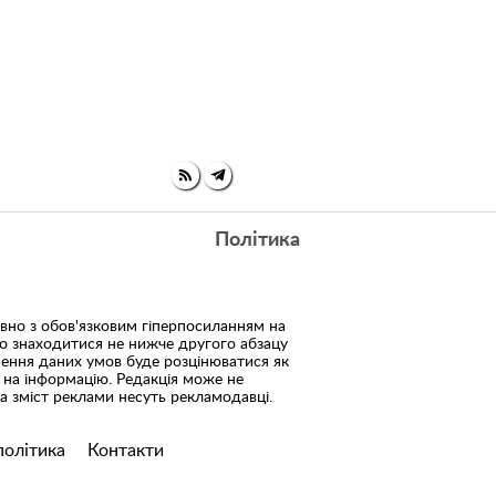
Політика
но з обов'язковим гіперпосиланням на
но знаходитися не нижче другого абзацу
шення даних умов буде розцінюватися як
 на інформацію. Редакція може не
 за зміст реклами несуть рекламодавці.
політика
Контакти