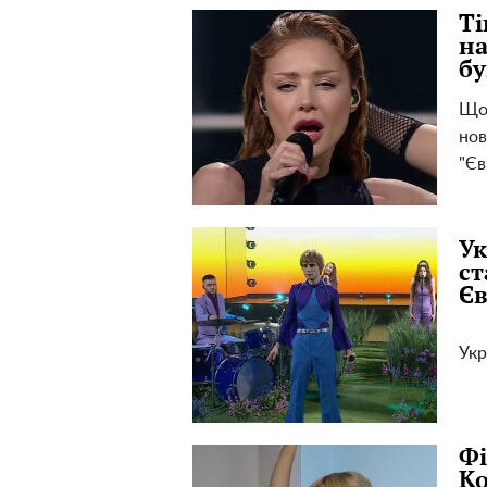
Ті
на
бу
Що 
нов
"Єв
Ук
ст
Єв
Укр
Фі
Ко