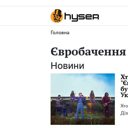
Головна
Євробачення
Новини
Хт
"Є
бу
Ук
Хто
Діз