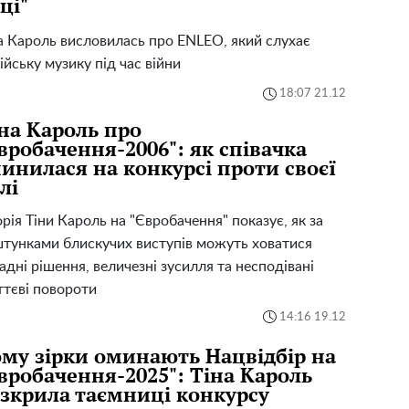
ці"
а Кароль висловилась про ENLEO, який слухає
ійську музику під час війни
18:07 21.12
на Кароль про
вробачення-2006": як співачка
инилася на конкурсі проти своєї
лі
орія Тіни Кароль на "Євробачення" показує, як за
тунками блискучих виступів можуть ховатися
адні рішення, величезні зусилля та несподівані
тєві повороти
14:16 19.12
му зірки оминають Нацвідбір на
вробачення-2025": Тіна Кароль
зкрила таємниці конкурсу