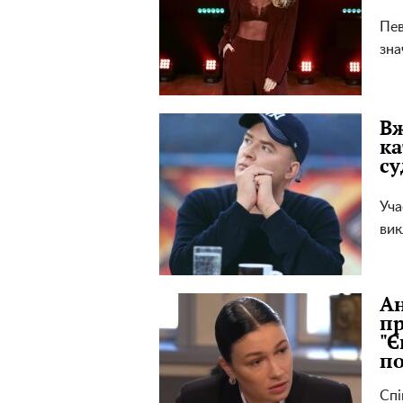
Пев
зна
Вж
ка
су
Уча
вик
Ан
пр
"Є
по
Спі