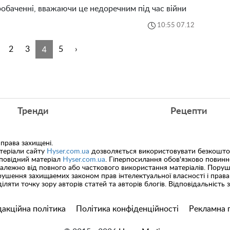
обаченні, вважаючи це недоречним під час війни
10:55 07.12
4
2
3
5
›
Тренди
Рецепти
 права захищені.
теріали сайту
Hyser.com.ua
дозволяється використовувати безкоштов
дповідний матеріал
Hyser.com.ua
. Гіперпосилання обов'язково повин
залежно від повного або часткового використання матеріалів. Пору
ушення захищаемих законом прав інтелектуальної власності і права
іляти точку зору авторів статей та авторів блогів. Відповідальність
акційна політика
Політика конфіденційності
Рекламна 