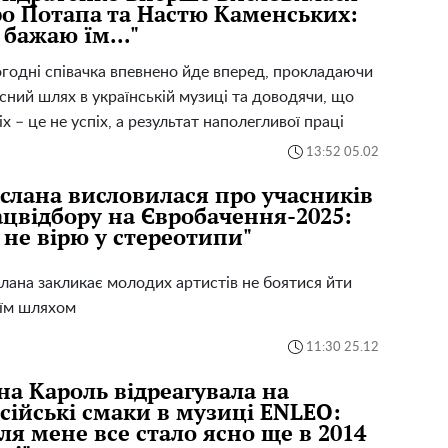
о Потапа та Настю Каменських:
 бажаю їм..."
годні співачка впевнено йде вперед, прокладаючи
сний шлях в українській музиці та доводячи, що
іх – це не успіх, а результат наполегливої ​​праці
13:52 05.02
слана висловилася про учасників
цвідбору на Євробачення-2025:
 не вірю у стереотипи"
лана закликає молодих артистів не боятися йти
їм шляхом
11:30 25.12
на Кароль відреагувала на
сійські смаки в музиці ENLEO:
ля мене все стало ясно ще в 2014