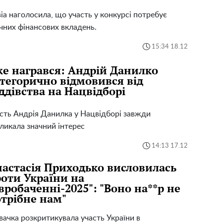
іа наголосила, що участь у конкурсі потребує
чних фінансових вкладень.
15:34 18.12
е награвся: Андрій Данилко
тегорично відмовився від
ддівства на Нацвідборі
сть Андрія Данилка у Нацвідборі завжди
ликала значний інтерес
14:13 17.12
астасія Приходько висловилась
оти України на
вробаченні-2025": "Воно на**р не
трібне нам"
вачка розкритикувала участь України в