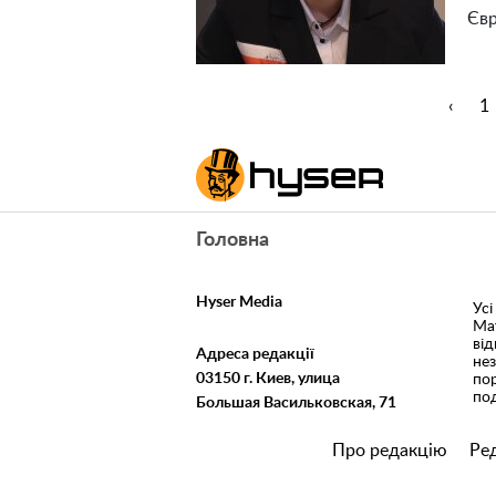
Євр
‹
1
Головна
Hyser Media
Усі
Ма
ві
Адреса редакції
не
03150 г. Киев, улица
пор
под
Большая Васильковская, 71
Про редакцію
Ред