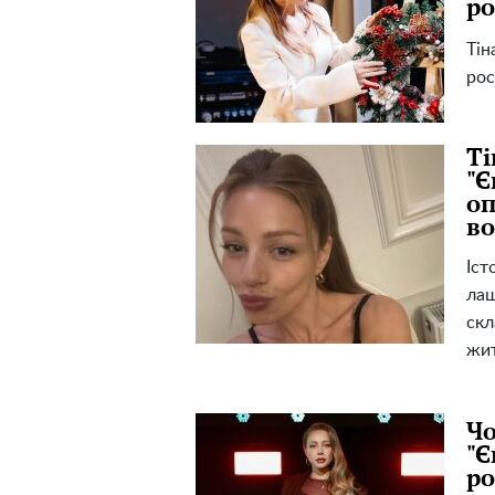
ро
Тін
рос
Ті
"Є
оп
во
Іст
лаш
скл
жит
Чо
"Є
ро