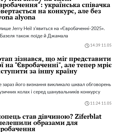
вробачення": українська співачка
вертається на конкурс, але без
yona alyona
лише Jerry Heil з’явиться на «Євробаченні-2025».
Базеля також поїде й Джамала
14:39 11.05
тап зізнався, що міг представити
ї на "Євробаченні", але тепер мріє
ступити за іншу країну
 зараз його визнання викликало шквал обговорень
узичних колах і серед шанувальників конкурсу
11:24 11.05
опець став дівчиною? Ziferblat
шелешили образами для
вробачення