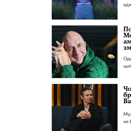
адж
По
Мо
ам
зм
Одн
щоб
Чо
бр
Ва
Муз
не 