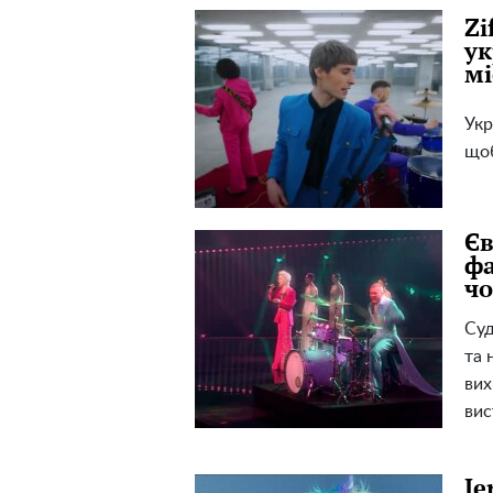
Zi
ук
мі
Укр
щоб
Єв
фа
чо
Суд
та 
вих
вис
Je