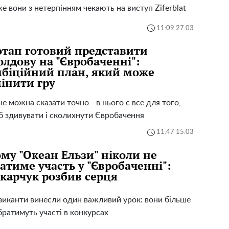
е вони з нетерпінням чекають на виступ Ziferblat
11:09 27.03
тап готовий представити
лдову на "Євробаченні":
біційний план, який може
інити гру
е можна сказати точно - в нього є все для того,
 здивувати і сколихнути Євробачення
11:47 15.03
му "Океан Ельзи" ніколи не
атиме участь у "Євробаченні":
карчук розбив серця
иканти винесли один важливий урок: вони більше
братимуть участі в конкурсах