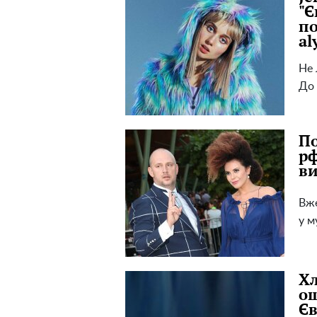
"Є
по
al
Не 
До 
По
рф
ви
Вже
у м
Хл
о
Є