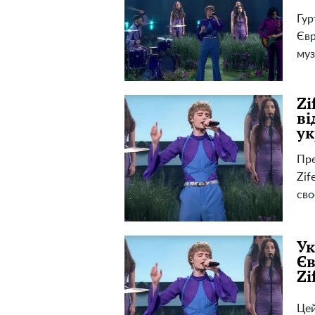
Гур
Євр
муз
Zi
ві
ук
Пре
Zif
св
Ук
Єв
Zi
Цей