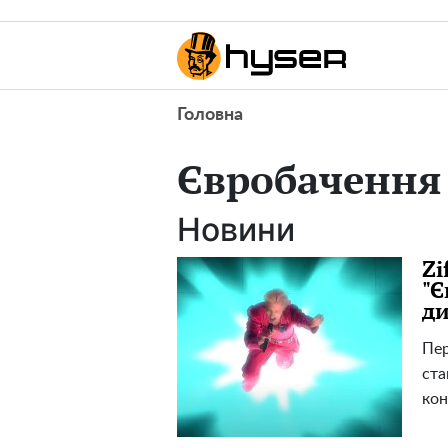
Головна
Євробачення
Новини
Zi
"Є
ди
Пер
ста
кон