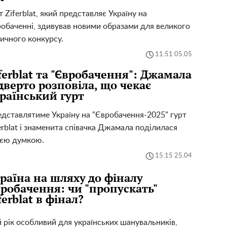
т Ziferblat, який представляє Україну на
обаченні, здивував новими образами для великого
ичного конкурсу.
11:51 05.05
ferblat та "Євробачення": Джамала
дверто розповіла, що чекає
раїнський гурт
дставлятиме Україну на "Євробачення-2025" гурт
erblat і знаменита співачка Джамала поділилася
оєю думкою.
15:15 25.04
раїна на шляху до фіналу
робачення: чи "пропускать"
ferblat в фінал?
 рік особливий для українських шанувальників,