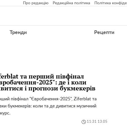
Про редакцію
Редакційна політика
Політика конфіде
Тренди
Рецепти
ferblat та перший півфінал
вробачення-2025": де і коли
витися і прогнози букмекерів
ший півфінал "Євробачення-2025", Ziferblat та
вки букмекерів: коли та де дивитися музичний
курс.
11:31 13.05