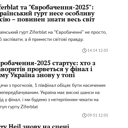
ferblat та "Євробачення-2025":
раїнський гурт несе особливу
сію – повинен знати весь світ
аїнський гурт Ziferblat на "Євробаченні" не просто,
 заспівати, а й принести світові правду.
14:14 12.05
робачення-2025 стартує: хто з
воритів прорветься у фінал і
му Україна знову у топі
ячи з прогнозів, 1 півфінал обіцяє бути насиченим
непередбачуваним. Україна має високі шанси на
ід у фінал, і ми будемо з нетерпінням чекати на
туп гурту Ziferblat
09:51 12.05
rry Heil знову на сцені