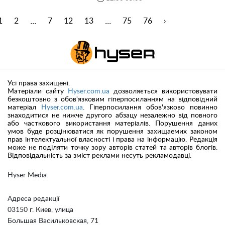
...
...
1
2
7
12
13
75
76
›
Усі права захищені.
Матеріали сайту
Hyser.com.ua
дозволяється використовувати
безкоштовно з обов'язковим гіперпосиланням на відповідний
матеріал
Hyser.com.ua
. Гіперпосилання обов'язково повинно
знаходитися не нижче другого абзацу незалежно від повного
або часткового використання матеріалів. Порушення даних
умов буде розцінюватися як порушення захищаемих законом
прав інтелектуальної власності і права на інформацію. Редакція
може не поділяти точку зору авторів статей та авторів блогів.
Відповідальність за зміст реклами несуть рекламодавці.
Hyser Media
Адреса редакції
03150 г. Киев, улица
Большая Васильковская, 71