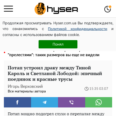
Продолжая просматривать Hyser.com.ua Вы подтверждаете,
Голая Елена Тополя в интересных позах заставила
что ознакомились с
и
отвисать челюсти: слив видео – было только началом
Политикой конфиденциальности
согласны с использованием файлов cookie.
Елена Тополя слив видео – это далеко не все:
фронтмен "Антитела" Тарас Тополя стал следующим
Понял
Полностью голая Анна Тринчер блеснула
"прелестями": таких размеров вы еще не видели
Потап устроил драку между Тиной
Кароль и Светланой Лободой: эпичный
поединок и красные трусы
Игорь Верховский
15:35 03.07
Все материалы автора
Потап мощно подогрел слухи о перепалке между