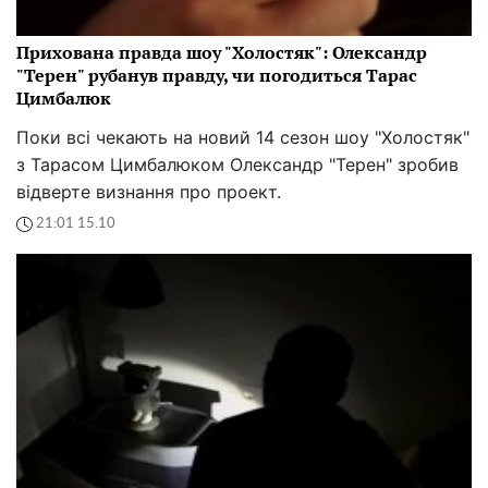
Прихована правда шоу "Холостяк": Олександр
"Терен" рубанув правду, чи погодиться Тарас
Цимбалюк
Поки всі чекають на новий 14 сезон шоу "Холостяк"
з Тарасом Цимбалюком Олександр "Терен" зробив
відверте визнання про проект.
21:01 15.10