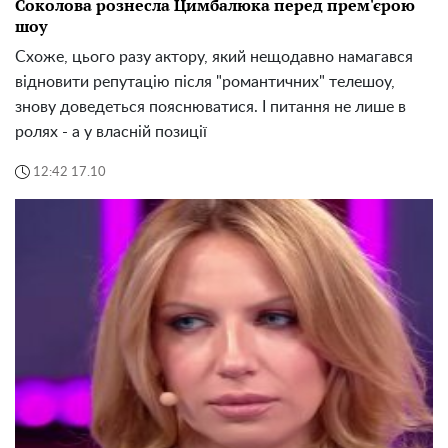
Соколова рознесла Цимбалюка перед прем'єрою
шоу
Схоже, цього разу актору, який нещодавно намагався
відновити репутацію після "романтичних" телешоу,
знову доведеться пояснюватися. І питання не лише в
ролях - а у власній позиції
12:42 17.10