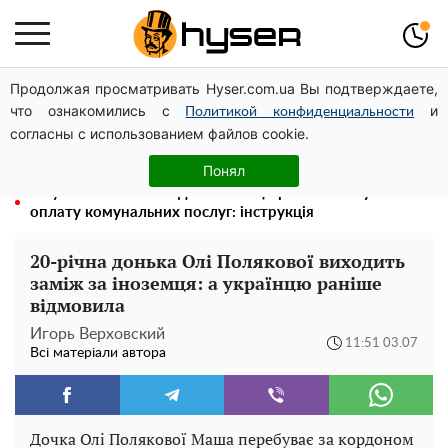
Продолжая просматривать Hyser.com.ua Вы подтверждаете,
Гола Олена Тополя у цікавих позах змусила відвисати
что ознакомились с
и
щелепи: злив відео – було лише початком
Политикой конфиденциальности
согласны с использованием файлов cookie.
Олена Тополя злив відео – це далеко не все: фронтмен
"Антитіла" Тарас Тополя став наступним
Понял
Як учасник бойових дій може оформити пільгу на
оплату комунальних послуг: інструкція
20-річна донька Олі Полякової виходить
заміж за іноземця: а українцю раніше
відмовила
Игорь Верховский
11:51 03.07
Всі матеріали автора
Дочка Олі Полякової Маша перебуває за кордоном