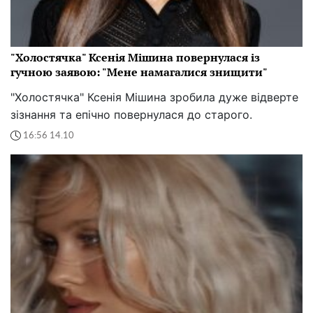
"Холостячка" Ксенія Мішина повернулася із
гучною заявою: "Мене намагалися знищити"
"Холостячка" Ксенія Мішина зробила дуже відверте
зізнання та епічно повернулася до старого.
16:56 14.10