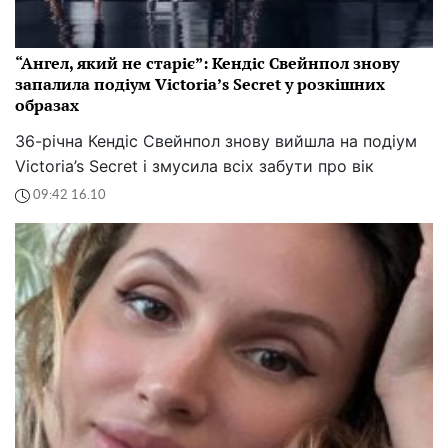
“Ангел, який не старіє”: Кендіс Свейнпол знову
запалила подіум Victoria’s Secret у розкішних
образах
36-річна Кендіс Свейнпол знову вийшла на подіум
Victoria’s Secret і змусила всіх забути про вік
09:42 16.10