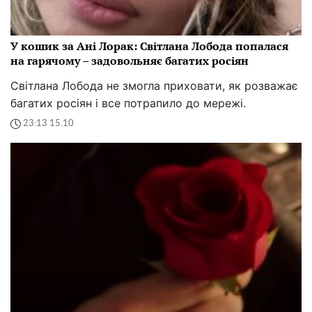
У кошик за Ані Лорак: Світлана Лобода попалася
на гарячому – задовольняє багатих росіян
Світлана Лобода не змогла приховати, як розважає
багатих росіян і все потрапило до мережі.
23:13 15.10