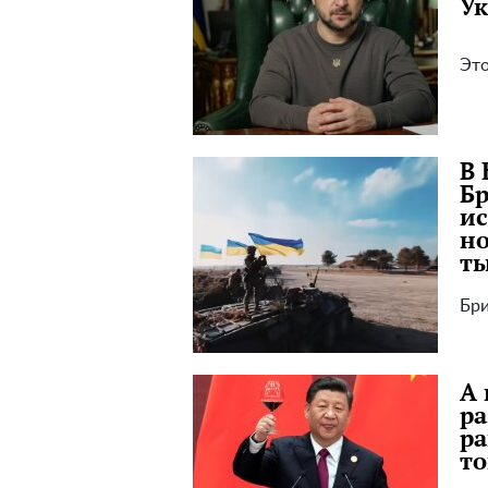
Ук
Это
В 
Бр
ис
но
т
Бри
А 
ра
ра
т