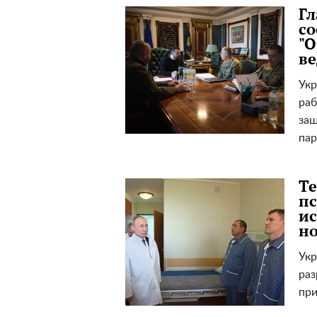
Г
со
"О
ве
Укр
раб
защ
пар
Те
пс
ис
н
Ук
раз
пр