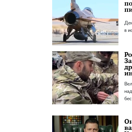
по
пи
Ден
в и
Ро
За
др
и
Вел
над
бес
Он
ва