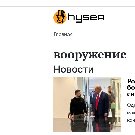
Главная
вооружение
Новости
Ро
бо
сн
Оди
мак
кон