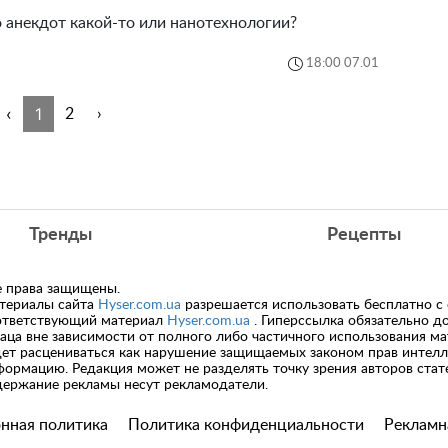
 анекдот какой-то или нанотехнологии?
18:00 07.01
‹
1
2
›
Тренды
Рецепты
е права защищены.
териалы сайта
Hyser.com.ua
разрешается использовать бесплатно с
ответствующий материал
Hyser.com.ua
. Гиперссылка обязательно д
заца вне зависимости от полного либо частичного использования м
дет расцениваться как нарушение защищаемых законом прав интелл
формацию. Редакция может не разделять точку зрения авторов стате
держание рекламы несут рекламодатели.
нная политика
Политика конфиденциальности
Рекламн