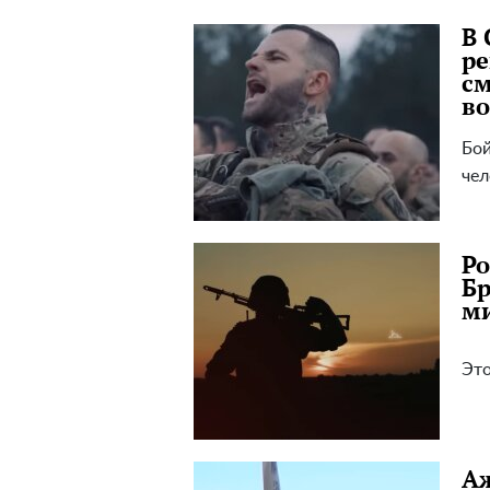
В 
ре
см
в
Бой
чел
Ро
Бр
ми
Это
Аж