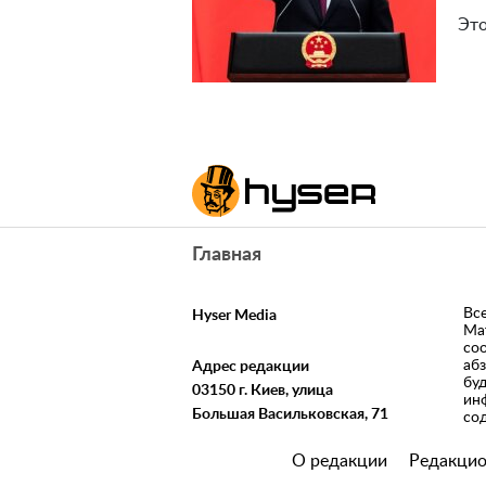
Это
Главная
Вс
Hyser Media
Ма
со
аб
Адрес редакции
бу
03150 г. Киев, улица
ин
Большая Васильковская, 71
со
О редакции
Редакцио