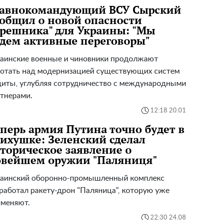
лавнокомандующий ВСУ Сырский
общил о новой опасности
решника" для Украины: "Мы
дем активные переговоры"
аинские военные и чиновники продолжают
отать над модернизацией существующих систем
иты, углубляя сотрудничество с международными
тнерами.
12:18 20.01
перь армия Путина точно будет в
ихушке: Зеленский сделал
торическое заявление о
овейшем оружии "Паляниця"
раинский оборонно-промышленный комплекс
работал ракету-дрон "Паляница", которую уже
именяют.
22:30 24.08