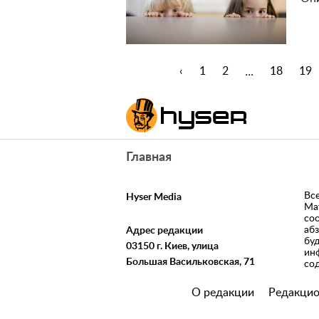
...
‹
1
2
18
19
Главная
Вс
Hyser Media
Ма
со
аб
Адрес редакции
бу
03150 г. Киев, улица
ин
Большая Васильковская, 71
со
О редакции
Редакцио