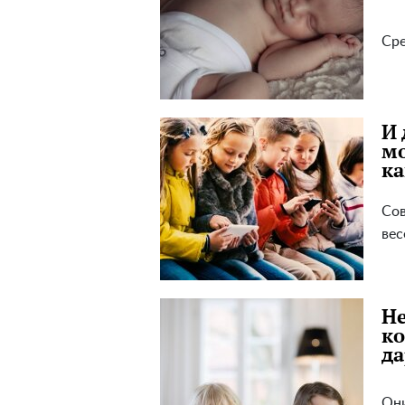
Сре
И 
мо
к
Сов
вес
Не
ко
да
Они