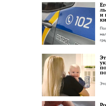
Ег
ль
и 
к
Пол
мал
гра
Эт
ук
по
по
Это
Ро