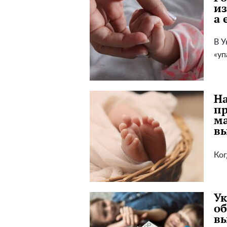
из
а 
В У
«уп
На
пр
ма
в
Ког
Ук
об
вы