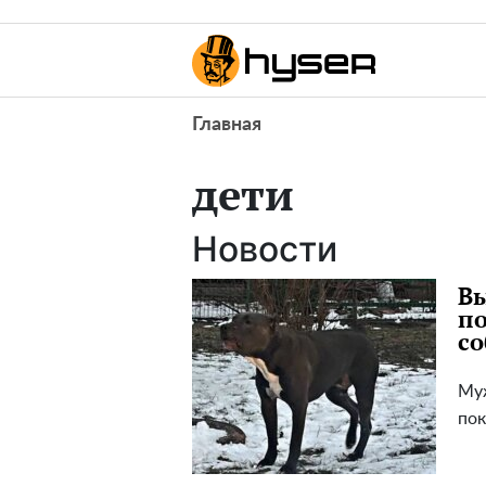
Главная
дети
Новости
Вы
по
со
Муж
пок