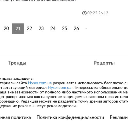
09:22 26.12
21
20
22
23
24
25
26
›
Тренды
Рецепты
е права защищены.
териалы сайта
Hyser.com.ua
разрешается использовать бесплатно с
ответствующий материал
Hyser.com.ua
. Гиперссылка обязательно д
заца вне зависимости от полного либо частичного использования м
дет расцениваться как нарушение защищаемых законом прав интелл
формацию. Редакция может не разделять точку зрения авторов стате
держание рекламы несут рекламодатели.
нная политика
Политика конфиденциальности
Рекламн