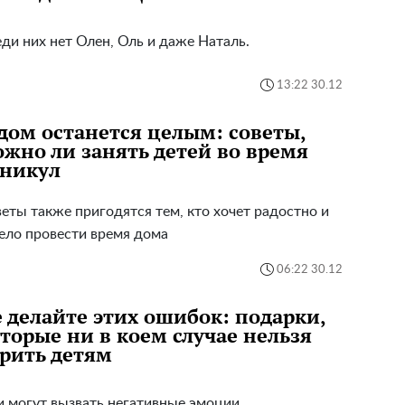
ди них нет Олен, Оль и даже Наталь.
13:22 30.12
дом останется целым: советы,
жно ли занять детей во время
аникул
еты также пригодятся тем, кто хочет радостно и
ело провести время дома
06:22 30.12
 делайте этих ошибок: подарки,
торые ни в коем случае нельзя
рить детям
 могут вызвать негативные эмоции