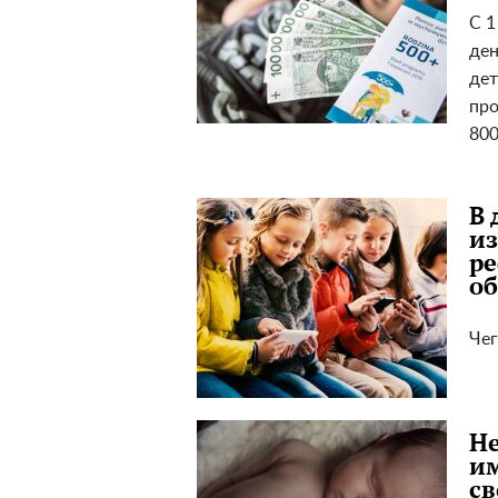
С 1
ден
дет
про
800
В 
из
р
о
Чег
Не
и
св