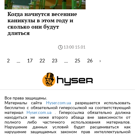
Когда начнутся весенние
каникулы в этом году и
сколько они будут
длиться
13:00 15.01
...
...
1
2
17
22
23
25
26
›
Все права защищены.
Материалы сайта
Hyser.com.ua
разрешается использовать
бесплатно с обязательной гиперссылкой на соответствующий
материал
Hyser.com.ua
. Гиперссылка обязательно должна
находиться не ниже второго абзаца вне зависимости от
полного либо частичного использования материалов.
Нарушение данных условий будет расцениваться как
нарушение защищаемых законом прав интеллектуальной