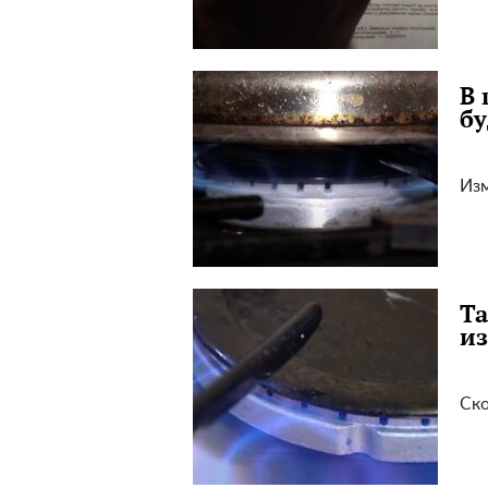
В 
бу
Изм
Та
из
Ско