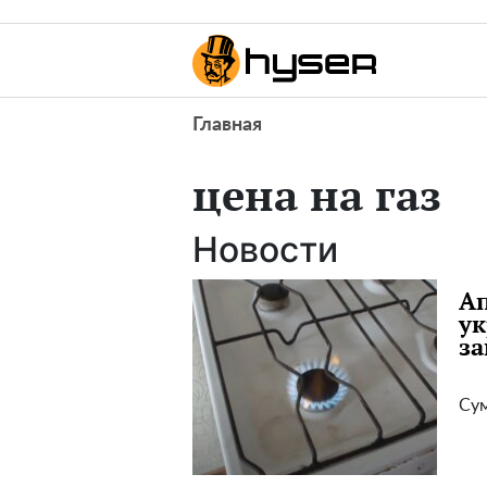
Главная
цена на газ
Новости
Ап
ук
за
Сум