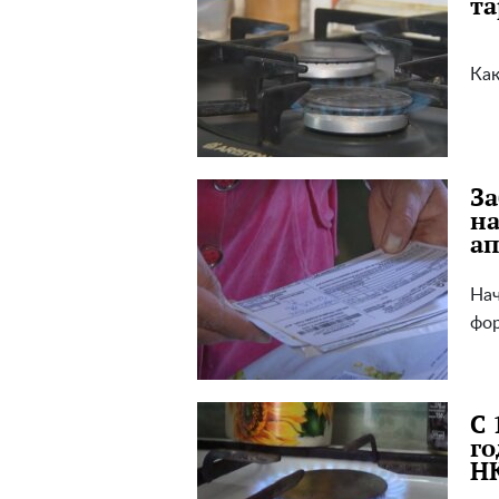
та
Как
За
на
ап
Нач
фо
С 
го
Н