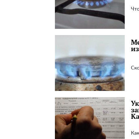
Что
Ме
из
Ско
Ук
за
Ка
Как