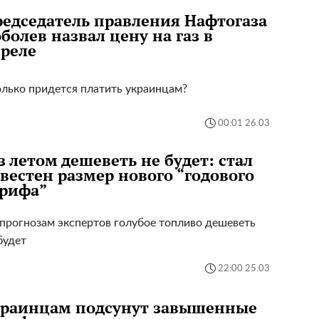
едседатель правления Нафтогаза
болев назвал цену на газ в
реле
лько придется платить украинцам?
00:01 26.03
з летом дешеветь не будет: стал
вестен размер нового “годового
арифа”
прогнозам экспертов голубое топливо дешеветь
будет
22:00 25.03
краинцам подсунут завышенные