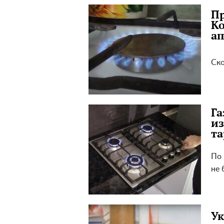
Пр
Ко
ап
Ско
Га
из
т
По 
не 
У