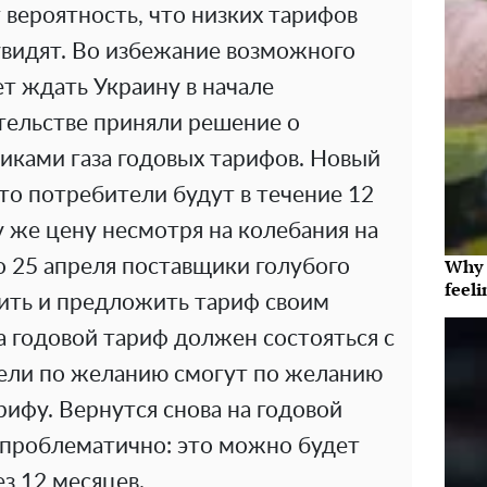
 вероятность, что низких тарифов
увидят. Во избежание возможного
ет ждать Украину в начале
тельстве приняли решение о
иками газа годовых тарифов. Новый
то потребители будут в течение 12
у же цену несмотря на колебания на
Why t
о 25 апреля поставщики голубого
feeli
ить и предложить тариф своим
а годовой тариф должен состояться с
тели по желанию смогут по желанию
рифу. Вернутся снова на годовой
 проблематично: это можно будет
з 12 месяцев.