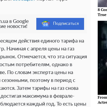
8 Co
True
.ua в Google
Подписаться
ие новости!
есяцем действия единого тарифа на
тр. Начиная с апреля цены на газ
рынок. Отмечается, что эта ситуация
ростым потребителям, однако в
е. По словам эксперта цены на
 сезонными, поэтому в период с
жаются. Затем тарифы на газ снова
достигая максимума в феврале-
From
Actre
аблюдается каждый год. То есть цены