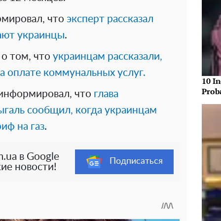
рмировал, что
эксперт рассказал
чают украинцы
.
о том, что
украинцам рассказали,
а оплате коммунальных услуг.
10 In
Prob
 информировал, что
глава
галь сообщил, когда украинцам
иф на газ
.
.ua в Google
Подписаться
ие новости!