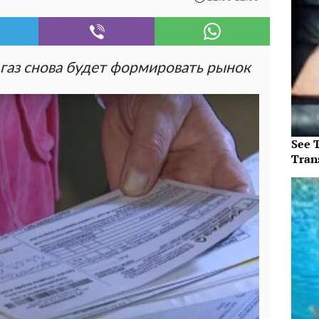
 газ снова будет формировать рынок
See T
Tran