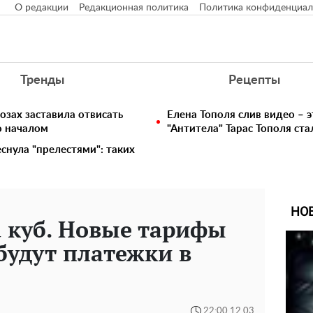
О редакции
Редакционная политика
Политика конфиденциал
Тренды
Рецепты
озах заставила отвисать
Елена Тополя слив видео – э
о началом
"Антитела" Тарас Тополя ст
снула "прелестями": таких
НО
а куб. Новые тарифы
 будут платежки в
22:00 12.03