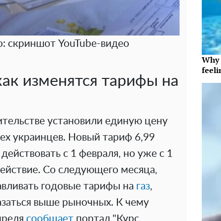
: скриншот YouTube-видео
Why t
feeli
как изменятся тарифы на
вительстве установили единую цену
сех украинцев. Новый тариф 6,99
действовать с 1 февраля, но уже с 1
ействие. Со следующего месяца,
авливать годовые тарифы на
газ
,
азаться выше рыночных. К чему
преля
сообщает
портал "Курс