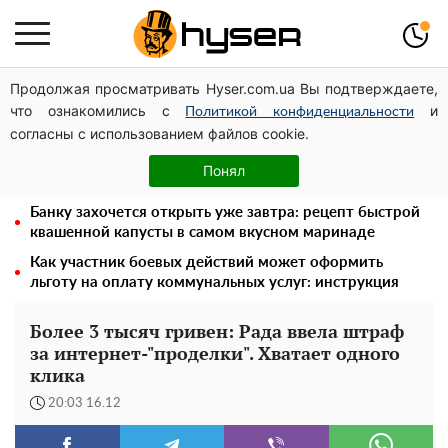
Продолжая просматривать Hyser.com.ua Вы подтверждаете,
Украинская авиатранспортная ассоциация обратилась
что ознакомились с
и
в Минфин с призывом унифицировать
Политикой конфиденциальности
согласны с использованием файлов cookie.
налогообложение авиализинга
Елена Тополя слив видео – это далеко не все:
Понял
фронтмен "Антитела" Тарас Тополя стал следующим
Банку захочется открыть уже завтра: рецепт быстрой
квашенной капусты в самом вкусном маринаде
Как участник боевых действий может оформить
льготу на оплату коммунальных услуг: инструкция
Более 3 тысяч гривен: Рада ввела штраф
за интернет-"проделки". Хватает одного
клика
20:03 16.12