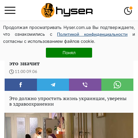
Продолжая просматривать Hyser.com.ua Вы подтверждаете,
Елена Тополя слив видео – это далеко не все:
что ознакомились с
и
фронтмен "Антитела" Тарас Тополя стал следующим
Политикой конфиденциальности
согласны с использованием файлов cookie.
Забудьте о поликлиниках. В Украине
Понял
запускают электронные больничные. Что
это значит
11:00 09.06
Это должно упростить жизнь украинцам, уверены
в здравоохранении